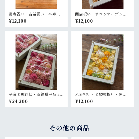
喜寿祝い・古希祝い・卒寿祝
開店祝い・サロンオープン祝
い・長寿祝い・結婚記念日祝
い・退職祝い・結婚祝い【名
¥12,100
¥12,100
い【名入れ】プリザーブドフ
入れ】プリザーブドフラワー
ラワーアレンジ ウッドフレー
アレンジ ウッドフレーム 白木
ム 茶木枠〈パープル〉
枠〈オレンジ〉
子育て感謝状・両親贈呈品 2個
米寿祝い・金婚式祝い・開店
セット【名入れ】プリザーブ
祝い・サロンオープン祝い・
¥24,200
¥12,100
ドフラワーアレンジ ウッドフ
退職祝い【名入れ】プリザー
レーム〈ピンクペア〉結婚式
ブドフラワーアレンジ ウッド
ギフト
フレーム 白木枠〈レモンイエ
ロー〉
その他の商品