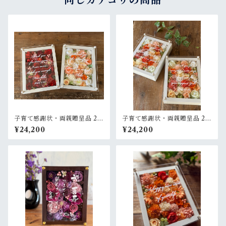
同じカテゴリの商品
子育て感謝状・両親贈呈品 2個
子育て感謝状・両親贈呈品 2個
セット【名入れ】プリザーブ
セット【名入れ】プリザーブ
¥24,200
¥24,200
ドフラワーアレンジ ウッドフ
ドフラワーアレンジ ウッドフ
レーム 白木枠〈赤＆白ブルー
レーム〈ベージュオレンジ白
グリーン〉結婚式 ギフト
ペア〉結婚式 ギフト