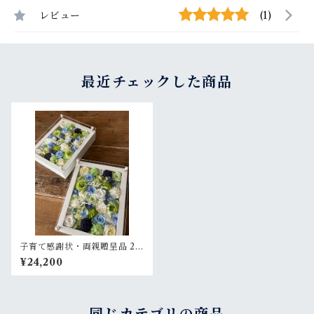
レビュー
(1)
最近チェックした商品
子育て感謝状・両親贈呈品 2個
セット【名入れ】プリザーブ
¥24,200
ドフラワーアレンジ ウッドフ
レーム 白木枠〈白グリーンブ
ルーペア〉文字入れ ２個セッ
ト