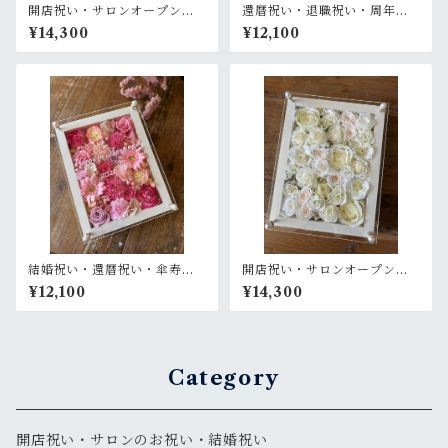
開店祝い・サロンオープン祝
還暦祝い・退職祝い・周年祝
い・還暦祝い【名入れ】プリ
い【名入れ】プリザーブドフ
¥14,300
¥12,100
ザーブドフラワーアレンジ ウ
ラワーアレンジ ウッドフレー
ッドフレーム 白木枠〈ライト
ム 黒木枠
ピンク〉プライム
結婚祝い・還暦祝い・傘寿祝
開店祝い・サロンオープン祝
い・百寿祝い・開店祝い・母
い・結婚祝い・退職祝い【名
¥12,100
¥14,300
の日ギフト【名入れ】プリザ
入れ】プリザーブドフラワー
ーブドフラワーアレンジ ウッ
アレンジ ウッドフレーム 白木
ドフレーム 白木枠〈ピンク〉
枠〈白バラ〉プライム
Category
開店祝い・サロンのお祝い・結婚祝い