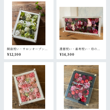
開店祝い・サロンオープン祝
還暦祝い・喜寿祝い・母の日
い・開院祝い・退職祝い【名
ギフト【名入れ】プリザーブ
¥12,100
¥14,300
入れ】プリザーブドフラワー
ドフラワーアレンジ ウッドフ
アレンジ ウッドフレーム 白木
レーム 白木枠ロング 横置きタ
枠〈白グリーン〉
イプ〈ボルドー〉