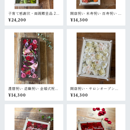
子育て感謝状・両親贈呈品 2個
開店祝い 米寿祝い 百寿祝い 周
セット【名入れ】 プリザーブ
年祝い【名入れ】プリザーブ
¥24,200
¥14,300
ドフラワーアレンジ ウッドフ
ドフラワーアレンジ ウッドフ
レーム〈白グリーン＆ピンク
レーム ロング木枠〈イエロー
パープル白〉結婚式 ギフト
オレンジ〉
還暦祝い 退職祝い 金婚式祝い
開店祝い・サロンオープン祝
周年祝い【名入れ】プリザー
い・結婚祝い・退職祝い【名
¥14,300
¥14,300
ブドフラワーアレンジ ウッド
入れ】プリザーブドフラワー
フレーム ロング木枠〈ボルド
アレンジ ウッドフレーム 白木
ー〉
枠〈白バラ〉プライム