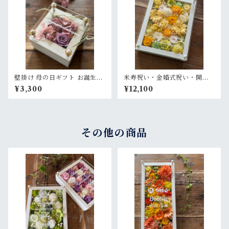
壁掛け 母の日ギフト お誕生日
米寿祝い・金婚式祝い・開店
ギフト 開店祝い 退職祝い【名
祝い・サロンオープン祝い・
¥3,300
¥12,100
入れ】プリザーブドフラワー
退職祝い【名入れ】プリザー
アレンジウッドフレーム 白木
ブドフラワーアレンジ ウッド
枠〈ピンクパープル〉
フレーム 白木枠〈レモンイエ
ロー〉
その他の商品