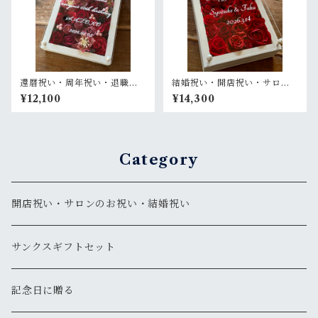
還暦祝い・周年祝い・退職祝
結婚祝い・開店祝い・サロン
い・母の日ギフト【名入れ】
オープン祝い・還暦祝い【名
¥12,100
¥14,300
プリザーブドフラワーアレン
入れ】プリザーブドフラワー
ジ ウッドフレーム 白木枠〈レ
アレンジ ウッドフレーム 白木
ッド〉
枠〈赤バラ〉プライム
Category
開店祝い・サロンのお祝い・結婚祝い
サンクスギフトセット
記念日に贈る