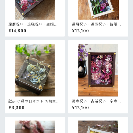
還暦祝い・退職祝い・金婚式
還暦祝い・退職祝い・結婚式
祝い・周年祝い【名入れ ゴー
両親贈呈品【名入れ】プリザ
¥14,800
¥12,100
ルド文字】プリザーブドフラ
ーブドフラワーアレンジ 和風
ワーアレンジ ウッドフレーム
白木枠ロング〈竹 青紫 〉名入
ロング木枠横置き〈ボルド
れ可／開店・開業祝い・結婚
ー〉
式両親贈呈品に
壁掛け 母の日ギフト お誕生日
喜寿祝い・古希祝い・卒寿祝
ギフト 開店祝い 退職祝い【名
い・長寿祝い・結婚記念日祝
¥3,300
¥12,100
入れ】プリザーブドフラワー
い【名入れ】プリザーブドフ
アレンジ ウッドフレーム 茶木
ラワーアレンジ ウッドフレー
枠〈ブルーグレー〉
ム 茶木枠〈パープル〉