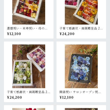
還暦祝い・米寿祝い・母の日
子育て感謝状・両親贈呈品 2個
ギフト【名入れ】プリザーブ
セット【名入れ】プリザーブ
¥12,100
¥24,200
ドフラワーアレンジ ウッドフ
ドフラワーアレンジ ウッドフ
レーム 白木枠〈赤イエロー〉
レーム 木枠〈赤ピンク＆イエ
ローオレンジ〉
子育て感謝状・両親贈呈品 2個
開店祝い サロンオープン祝い
セット【名入れ】 プリザーブ
【名入れ】プリザーブドフラ
¥24,200
¥12,100
ドフラワーアレンジ ウッドフ
ワーアレンジウッドフレーム
レーム〈白グリーン＆ピンク
黒木枠〈ブルー〉
パープル白〉結婚式 ギフト