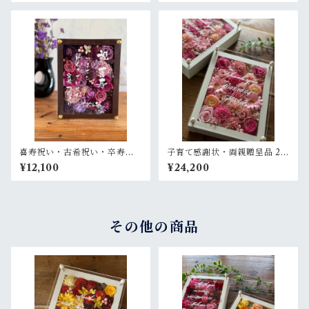
レーム〈ベージュオレンジ白
アレンジ ウッドフレーム 白木
ペア〉結婚式 ギフト
枠〈オレンジ〉
喜寿祝い・古希祝い・卒寿祝
子育て感謝状・両親贈呈品 2個
い・長寿祝い・結婚記念日祝
セット【名入れ】プリザーブ
¥12,100
¥24,200
い【名入れ】プリザーブドフ
ドフラワーアレンジ ウッドフ
ラワーアレンジ ウッドフレー
レーム〈ピンクペア〉結婚式
ム 茶木枠〈パープル〉
ギフト
その他の商品