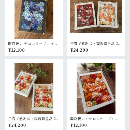
開店祝い サロンオープン祝い
子育て感謝状・両親贈呈品 2個
【名入れ】プリザーブドフラ
セット【名入れ】プリザーブ
¥12,100
¥24,200
ワーアレンジウッドフレーム
ドフラワーアレンジ ウッドフ
黒木枠〈ブルー〉
レーム 白木枠〈赤＆白ブルー
グリーン〉結婚式 ギフト
子育て感謝状・両親贈呈品 2個
開店祝い・サロンオープン祝
セット【名入れ】プリザーブ
い・退職祝い・結婚祝い【名
¥24,200
¥12,100
ドフラワーアレンジ ウッドフ
入れ】プリザーブドフラワー