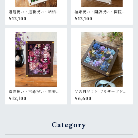
還暦祝い・退職祝い・結婚式
結婚祝い・開店祝い・開院祝
両親贈呈品【名入れ】プリザ
い・サロンオープン祝い・周
¥12,100
¥12,100
ーブドフラワーアレンジ 和風
年祝い【名入れ】プリザーブ
白木枠ロング〈竹 青紫 〉名入
ドフラワーアレンジ ウッドフ
れ可／開店・開業祝い・結婚
レーム 白木枠〈白グリーンブ
式両親贈呈品に
ルー〉
喜寿祝い・古希祝い・卒寿祝
父の日ギフト プリザーブドフ
い・長寿祝い・結婚記念日祝
ラワーアレンジメント【父の
¥12,100
¥6,600
い【名入れ】プリザーブドフ
日限定】ゴールド文字入れ ウ
ラワーアレンジ ウッドフレー
ッドフレーム 木枠〈ブルーバ
ム 茶木枠〈パープル〉
ラ〉
Category