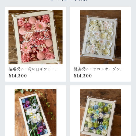
結婚祝い・母の日ギフト・退
開店祝い・サロンオープン祝
職祝い【名入れ】プリザーブ
い・結婚祝い・退職祝い【名
¥14,300
¥14,300
ドフラワーアレンジ ウッドフ
入れ】プリザーブドフラワー
レーム 木枠〈ピンク〉プライ
アレンジ ウッドフレーム 白木
ム
枠〈白バラ〉プライム