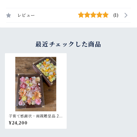
レビュー
(1)
最近チェックした商品
子育て感謝状・両親贈呈品 2個
セット【名入れ】プリザーブ
¥24,200
ドフラワーアレンジ ウッドフ
レーム 茶木枠〈パステル＆レ
モンイエロー〉