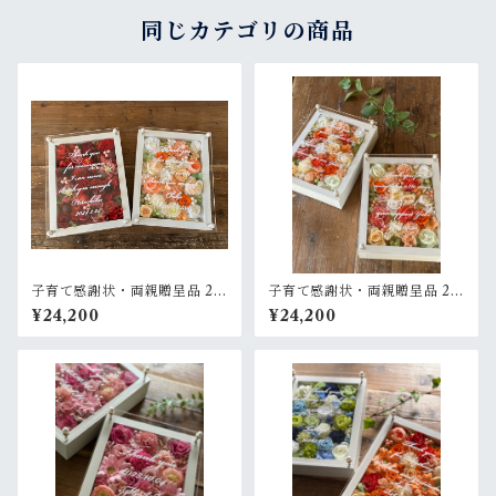
同じカテゴリの商品
子育て感謝状・両親贈呈品 2個
子育て感謝状・両親贈呈品 2個
セット【名入れ】プリザーブ
セット【名入れ】プリザーブ
¥24,200
¥24,200
ドフラワーアレンジ ウッドフ
ドフラワーアレンジ ウッドフ
レーム 白木枠〈赤＆白ブルー
レーム〈ベージュオレンジ白
グリーン〉結婚式 ギフト
ペア〉結婚式 ギフト