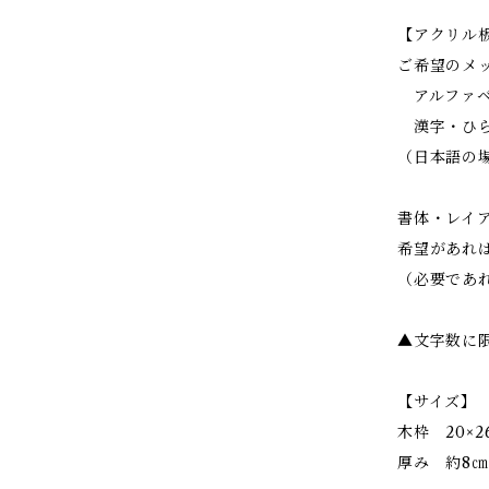
【アクリル
ご希望のメ
アルファベ
漢字・ひら
（日本語の
書体・レイ
希望があれ
（必要であ
▲文字数に
【サイズ】
木枠 20×2
厚み 約8㎝