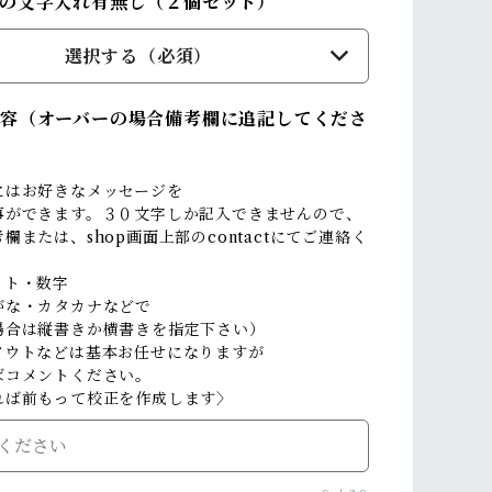
の文字入れ有無し（２個セット）
選択する（必須）
容（オーバーの場合備考欄に追記してくださ
にはお好きなメッセージを
事ができます。３０文字しか記入できませんので、
欄または、shop画面上部のcontactにてご連絡く
。
ット・数字
がな・カタカナなどで
場合は縦書きか横書きを指定下さい）
アウトなどは基本お任せになりますが
ばコメントください。
れば前もって校正を作成します〉