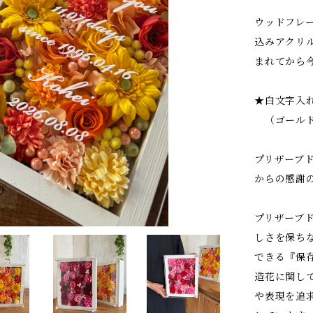
ウッドフレ
込みアクリ
まれてから
★白文字入れ
（ゴールド
プリザーブ
からの感謝
プリザーブ
しさを保ち
できる『保
造花に関し
や表現を追