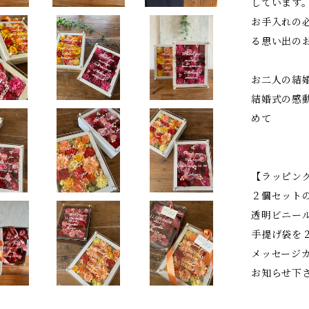
しています
お手入れの
る思い出の
お二人の結
結婚式の感
めて
【ラッピン
２個セット
透明ビニー
手提げ袋を
メッセージ
お知らせ下