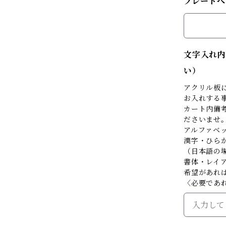
プレートへ
文字入れ内
い）
アクリル板
お入れする
カート内備考
ださいませ
アルファベ
漢字・ひら
（日本語の
書体・レイ
希望があれ
〈必要であ