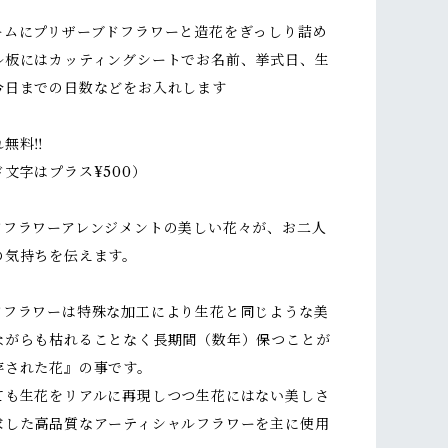
ームにプリザーブドフラワーと造花をぎっしり詰め
ル板にはカッティングシートでお名前、挙式日、生
今日までの日数などをお入れします
無料‼︎
文字はプラス¥500）
ドフラワーアレンジメントの美しい花々が、お二人
の気持ちを伝えます。
ドフラワーは特殊な加工により生花と同じような美
ながらも枯れることなく長期間（数年）保つことが
存された花』の事です。
ても生花をリアルに再現しつつ生花にはない美しさ
求した高品質なアーティシャルフラワーを主に使用