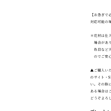
【お急ぎで
対応可能の
＊花材は仕
場合があり
色目など大
のでご安心
▲ご購入い
のサイト・
い。その際
ある場合は
どうぞよろ