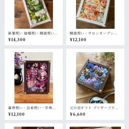
新築祝い 結婚祝い 開店祝い
開店祝い・サロンオープン祝
【名入れ】プリザーブドフラ
い・結婚記念日祝い【名入
¥14,300
¥12,100
ワーアレンジ ウッドフレーム
れ】プリザーブドフラワーア
白木枠ロング〈白グリーン〉
レンジ ウッドフレーム 白木枠
〈オレンジ白ベージュ〉
喜寿祝い・古希祝い・卒寿祝
父の日ギフト プリザーブドフ
い・長寿祝い・結婚記念日祝
ラワーアレンジメント【父の
¥12,100
¥6,600
い【名入れ】プリザーブドフ
日限定】ゴールド文字入れ ウ
ラワーアレンジ ウッドフレー
ッドフレーム 木枠〈ブルーバ
ム 茶木枠〈パープル〉
ラ〉