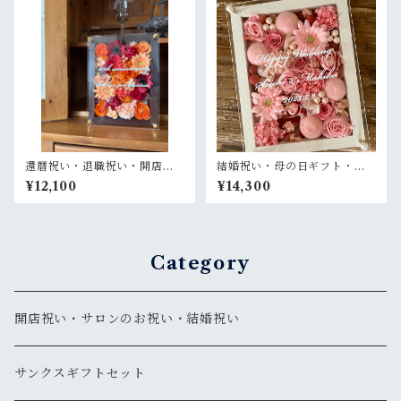
還暦祝い・退職祝い・開店祝
結婚祝い・母の日ギフト・退
い・母の日ギフト【名入れ】
職祝い【名入れ】プリザーブ
¥12,100
¥14,300
プリザーブドフラワーアレン
ドフラワーアレンジ ウッドフ
ジ ウッドフレーム 茶木枠〈赤
レーム 木枠〈ピンク〉プライ
オレンジ〉
ム
Category
開店祝い・サロンのお祝い・結婚祝い
サンクスギフトセット