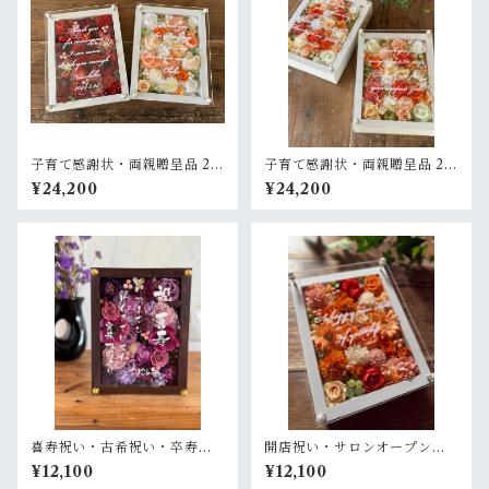
子育て感謝状・両親贈呈品 2個
子育て感謝状・両親贈呈品 2個
セット【名入れ】プリザーブ
セット【名入れ】プリザーブ
¥24,200
¥24,200
ドフラワーアレンジ ウッドフ
ドフラワーアレンジ ウッドフ
レーム 白木枠〈赤＆白ブルー
レーム〈ベージュオレンジ白
グリーン〉結婚式 ギフト
ペア〉結婚式 ギフト
喜寿祝い・古希祝い・卒寿祝
開店祝い・サロンオープン祝
い・長寿祝い・結婚記念日祝
い・退職祝い・結婚祝い【名
¥12,100
¥12,100
い【名入れ】プリザーブドフ
入れ】プリザーブドフラワー