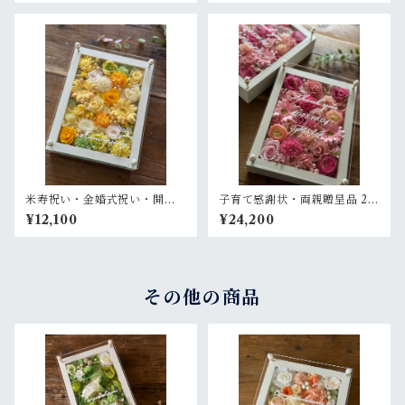
ラワーアレンジ ウッドフレー
アレンジ ウッドフレーム 白木
ム 茶木枠〈パープル〉
枠〈オレンジ〉
米寿祝い・金婚式祝い・開店
子育て感謝状・両親贈呈品 2個
祝い・サロンオープン祝い・
セット【名入れ】プリザーブ
¥12,100
¥24,200
退職祝い【名入れ】プリザー
ドフラワーアレンジ ウッドフ
ブドフラワーアレンジ ウッド
レーム〈ピンクペア〉結婚式
フレーム 白木枠〈レモンイエ
ギフト
ロー〉
その他の商品