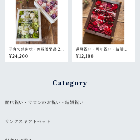
子育て感謝状・両親贈呈品 2個
還暦祝い・周年祝い・結婚記
セット【名入れ】 プリザーブ
念日祝い・退職祝い【名入
¥24,200
¥12,100
ドフラワーアレンジ ウッドフ
れ】プリザーブドフラワーア
レーム〈白グリーン＆ピンク
レンジ ウッドフレーム 茶木枠
パープル白〉結婚式 ギフト
〈レッド〉
Category
開店祝い・サロンのお祝い・結婚祝い
サンクスギフトセット