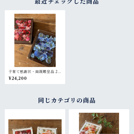
最近チェックした商品
子育て感謝状・両親贈呈品 2個
セット【名入れ】プリザーブ
¥24,200
ドフラワーアレンジ ウッドフ
レーム 木枠〈ブルー＆赤ピン
ク〉結婚式 ギフト
同じカテゴリの商品