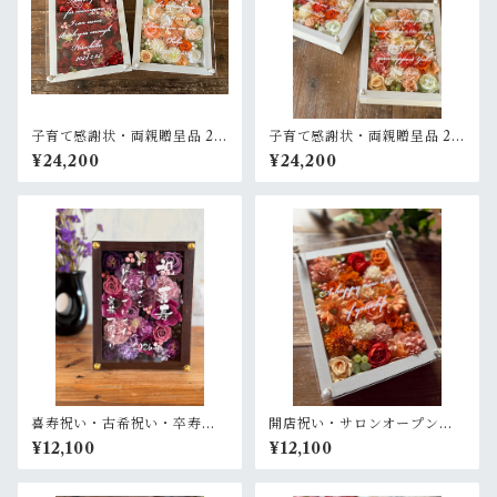
子育て感謝状・両親贈呈品 2個
子育て感謝状・両親贈呈品 2個
セット【名入れ】プリザーブ
セット【名入れ】プリザーブ
¥24,200
¥24,200
ドフラワーアレンジ ウッドフ
ドフラワーアレンジ ウッドフ
レーム 白木枠〈赤＆白ブルー
レーム〈ベージュオレンジ白
グリーン〉結婚式 ギフト
ペア〉結婚式 ギフト
喜寿祝い・古希祝い・卒寿祝
開店祝い・サロンオープン祝
い・長寿祝い・結婚記念日祝
い・退職祝い・結婚祝い【名
¥12,100
¥12,100
い【名入れ】プリザーブドフ
入れ】プリザーブドフラワー
ラワーアレンジ ウッドフレー
アレンジ ウッドフレーム 白木
ム 茶木枠〈パープル〉
枠〈オレンジ〉