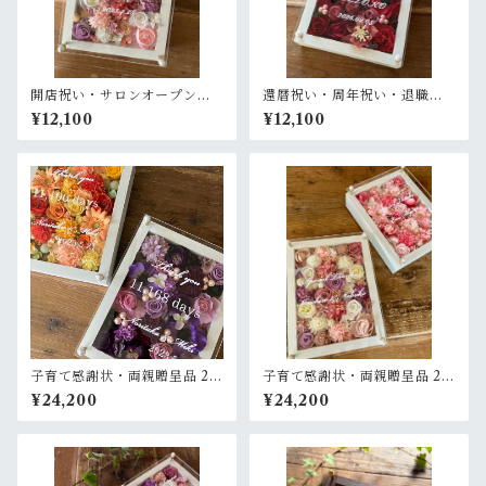
開店祝い・サロンオープン祝
還暦祝い・周年祝い・退職祝
い・周年祝い・新築祝い・結
い・母の日ギフト【名入れ】
¥12,100
¥12,100
婚祝い【名入れ】プリザーブ
プリザーブドフラワーアレン
ドフラワーアレンジ ウッドフ
ジ ウッドフレーム 白木枠〈レ
レーム 白木枠〈ピンクパープ
ッド〉
ル白〉
子育て感謝状・両親贈呈品 2個
子育て感謝状・両親贈呈品 2個
セット【名入れ】プリザーブ
セット【名入れ】プリザーブ
¥24,200
¥24,200
ドフラワーアレンジ ウッドフ
ドフラワーアレンジ ウッドフ
レーム 白木枠〈イエロー＆パ
レーム 白木枠〈ピンク＆ピン
ープル〉結婚式 ギフト
クパープル白〉結婚式 ギフト