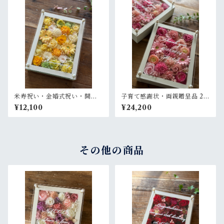
米寿祝い・金婚式祝い・開店
子育て感謝状・両親贈呈品 2個
祝い・サロンオープン祝い・
セット【名入れ】プリザーブ
¥12,100
¥24,200
退職祝い【名入れ】プリザー
ドフラワーアレンジ ウッドフ
ブドフラワーアレンジ ウッド
レーム〈ピンクペア〉結婚式
フレーム 白木枠〈レモンイエ
ギフト
ロー〉
その他の商品