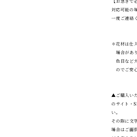
【お急ぎで
対応可能の
一度ご連絡
＊花材は仕
場合があり
色目など大
のでご安心
▲ご購入い
のサイト・
い。
その際に文
場合はご面