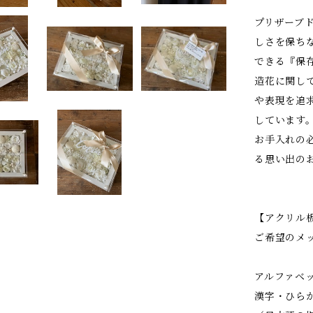
プリザーブ
しさを保ち
できる『保
造花に関し
や表現を追
しています
お手入れの
る思い出の
【アクリル
ご希望のメ
アルファベ
漢字・ひら