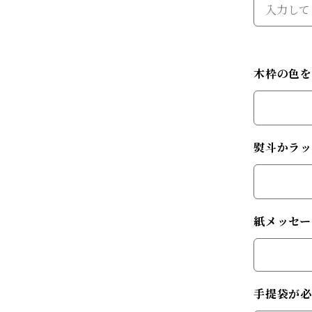
木枠の色
熨斗かラッ
紙メッセー
手提袋が