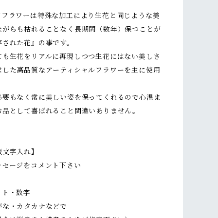
ドフラワーは特殊な加工により生花と同じような美
ながらも枯れることなく長期間（数年）保つことが
存された花』の事です。
ても生花をリアルに再現しつつ生花にはない美しさ
求した高品質なアーティシャルフラワーを主に使用
。
必要もなく常に美しい姿を保ってくれるので心温ま
お品として喜ばれること間違いありません。
板文字入れ】
ッセージをコメント下さい
ット・数字
がな・カタカナなどで