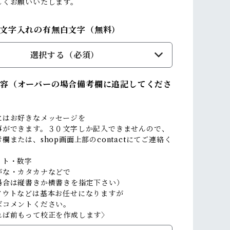
しくお願いいたします。
文字入れの有無白文字（無料）
選択する（必須）
容（オーバーの場合備考欄に追記してくださ
にはお好きなメッセージを
事ができます。３０文字しか記入できませんので、
欄または、shop画面上部のcontactにてご連絡く
。
ット・数字
がな・カタカナなどで
場合は縦書きか横書きを指定下さい）
アウトなどは基本お任せになりますが
ばコメントください。
れば前もって校正を作成します〉