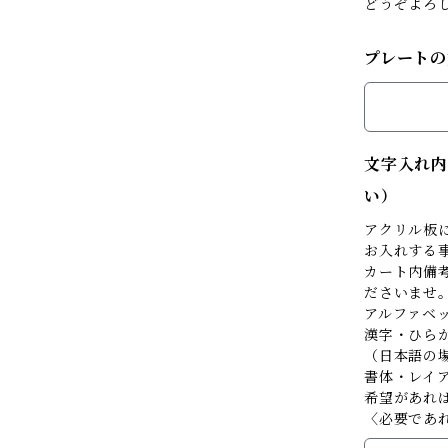
どうぞよろ
プレートの
文字入れ内
い）
アクリル板
お入れする
カート内備考
ださいませ
アルファベ
漢字・ひら
（日本語の
書体・レイ
希望があれ
〈必要であ