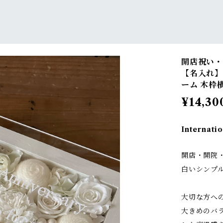
開店祝い・
【名入れ】
ーム 木枠
¥14,30
Internatio
開店・開院
白いシンプ
大切な方へ
大きめのバ