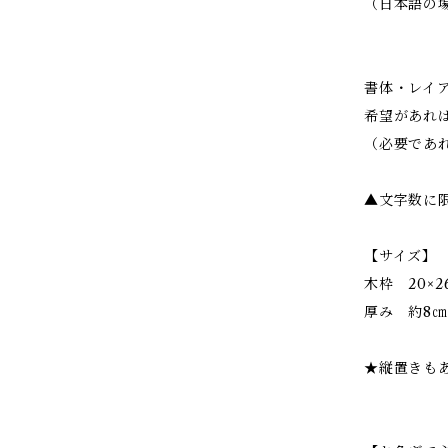
（日本語の
書体・レイ
希望があれ
（必要であ
▲文字数に
【サイズ】
木枠 20×2
厚み 約8㎝
★縦置きも