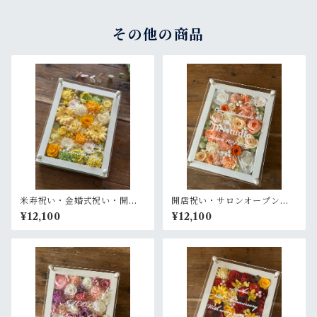
レンジ〉結婚式 ギフト
ンジ＆レモンイエロー〉結婚
式 ギフト
その他の商品
米寿祝い・金婚式祝い・開店
開店祝い・サロンオープン祝
祝い・サロンオープン祝い・
い・結婚記念日祝い【名入
¥12,100
¥12,100
退職祝い【名入れ】プリザー
れ】プリザーブドフラワーア
ブドフラワーアレンジ ウッド
レンジ ウッドフレーム 白木枠
フレーム 白木枠〈レモンイエ
〈オレンジ白ベージュ〉
ロー〉