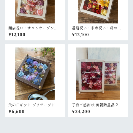
開店祝い・サロンオープン祝
還暦祝い・米寿祝い・母の日
い・周年祝い・新築祝い・結
ギフト【名入れ】プリザーブ
¥12,100
¥12,100
婚祝い【名入れ】プリザーブ
ドフラワーアレンジ ウッドフ
ドフラワーアレンジ ウッドフ
レーム 白木枠〈赤イエロー〉
レーム 白木枠〈ピンクパープ
ル白〉
父の日ギフト プリザーブドフ
子育て感謝状 両親贈呈品 2個
ラワーアレンジメント【父の
セット【名入れ】 プリザーブ
¥6,600
¥24,200
日限定】ゴールド文字入れ ウ
ドフラワーアレンジ ウッドフ
ッドフレーム 木枠〈ブルーバ
レーム 白木枠〈赤ピンク＆ピ
ラ〉
ンクパープル白〉結婚式 ギフ
ト