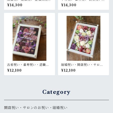
周年祝い【名入れ】プリザー
【名入れ】プリザーブドフラ
¥14,300
¥14,300
ブドフラワーアレンジ ウッド
ワーアレンジ ウッドフレーム
フレーム ロング木枠〈ボルド
白木枠ロング〈パープル〉
ー〉
古希祝い・喜寿祝い・退職祝
結婚祝い・開店祝い・サロン
い【名入れ】プリザーブドフ
オープン祝い【名入れ】プリ
¥12,100
¥12,100
ラワーアレンジ ウッドフレー
ザーブドフラワーアレンジ ウ
ム 白木枠〈パープル〉
ッドフレーム 白木枠〈白ピン
クパープルグリーン〉
Category
開店祝い・サロンのお祝い・結婚祝い