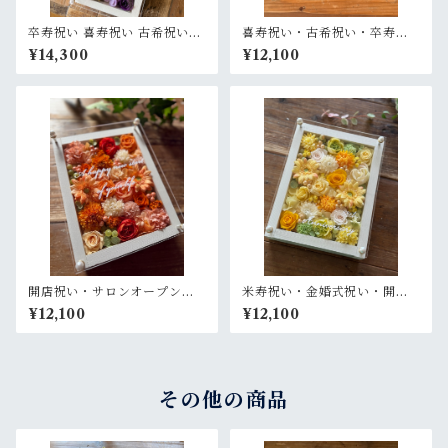
卒寿祝い 喜寿祝い 古希祝い
喜寿祝い・古希祝い・卒寿祝
【名入れ】プリザーブドフラ
い・長寿祝い・結婚記念日祝
¥14,300
¥12,100
ワーアレンジ ウッドフレーム
い【名入れ】プリザーブドフ
白木枠ロング〈パープル〉
ラワーアレンジ ウッドフレー
ム 茶木枠〈パープル〉
開店祝い・サロンオープン祝
米寿祝い・金婚式祝い・開店
い・退職祝い・結婚祝い【名
祝い・サロンオープン祝い・
¥12,100
¥12,100
入れ】プリザーブドフラワー
退職祝い【名入れ】プリザー
アレンジ ウッドフレーム 白木
ブドフラワーアレンジ ウッド
枠〈オレンジ〉
フレーム 白木枠〈レモンイエ
ロー〉
その他の商品