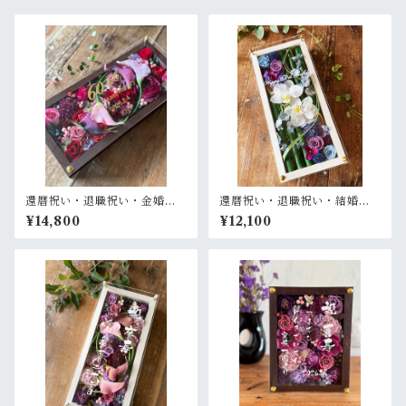
還暦祝い・退職祝い・金婚式
還暦祝い・退職祝い・結婚式
祝い・周年祝い【名入れ ゴー
両親贈呈品【名入れ】プリザ
¥14,800
¥12,100
ルド文字】プリザーブドフラ
ーブドフラワーアレンジ 和風
ワーアレンジ ウッドフレーム
白木枠ロング〈竹 青紫 〉名入
ロング木枠横置き〈ボルド
れ可／開店・開業祝い・結婚
ー〉
式両親贈呈品に