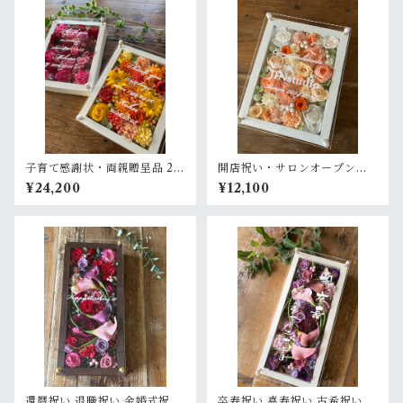
子育て感謝状・両親贈呈品 2個
開店祝い・サロンオープン祝
セット【名入れ】プリザーブ
い・結婚記念日祝い【名入
¥24,200
¥12,100
ドフラワーアレンジ ウッドフ
れ】プリザーブドフラワーア
レーム 木枠〈赤ピンク＆イエ
レンジ ウッドフレーム 白木枠
ローオレンジ〉
〈オレンジ白ベージュ〉
還暦祝い 退職祝い 金婚式祝い
卒寿祝い 喜寿祝い 古希祝い