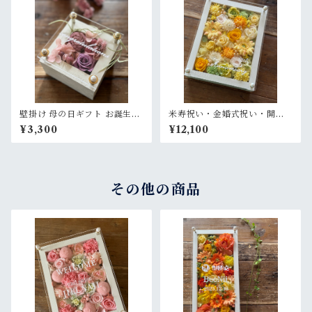
壁掛け 母の日ギフト お誕生日
米寿祝い・金婚式祝い・開店
ギフト 開店祝い 退職祝い【名
祝い・サロンオープン祝い・
¥3,300
¥12,100
入れ】プリザーブドフラワー
退職祝い【名入れ】プリザー
アレンジウッドフレーム 白木
ブドフラワーアレンジ ウッド
枠〈ピンクパープル〉
フレーム 白木枠〈レモンイエ
ロー〉
その他の商品