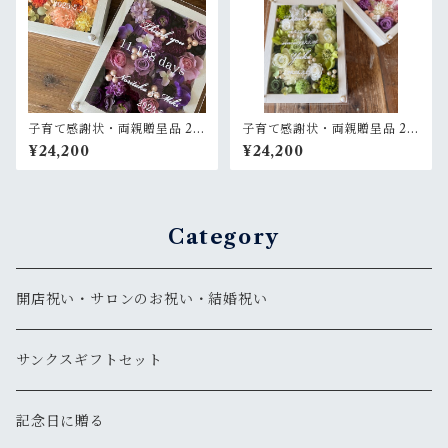
子育て感謝状・両親贈呈品 2個
子育て感謝状・両親贈呈品 2個
セット【名入れ】プリザーブ
セット【名入れ】 プリザーブ
¥24,200
¥24,200
ドフラワーアレンジ ウッドフ
ドフラワーアレンジ ウッドフ
レーム 白木枠〈イエロー＆パ
レーム〈白グリーン＆ピンク
ープル〉結婚式 ギフト
パープル白〉結婚式 ギフト
Category
開店祝い・サロンのお祝い・結婚祝い
サンクスギフトセット
記念日に贈る