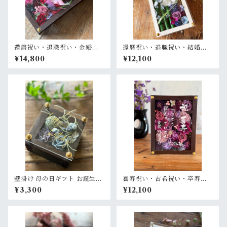
還暦祝い・退職祝い・金婚式
還暦祝い・退職祝い・結婚式
祝い・周年祝い【名入れ ゴー
両親贈呈品【名入れ】プリザ
¥14,800
¥12,100
ルド文字】プリザーブドフラ
ーブドフラワーアレンジ 和風
ワーアレンジ ウッドフレーム
白木枠ロング〈竹 青紫 〉名入
ロング木枠横置き〈ボルド
れ可／開店・開業祝い・結婚
ー〉
式両親贈呈品に
壁掛け 母の日ギフト お誕生日
喜寿祝い・古希祝い・卒寿祝
ギフト 開店祝い 退職祝い【名
い・長寿祝い・結婚記念日祝
¥3,300
¥12,100
入れ】プリザーブドフラワー
い【名入れ】プリザーブドフ
アレンジ ウッドフレーム 茶木
ラワーアレンジ ウッドフレー
枠〈ブルーグレー〉
ム 茶木枠〈パープル〉