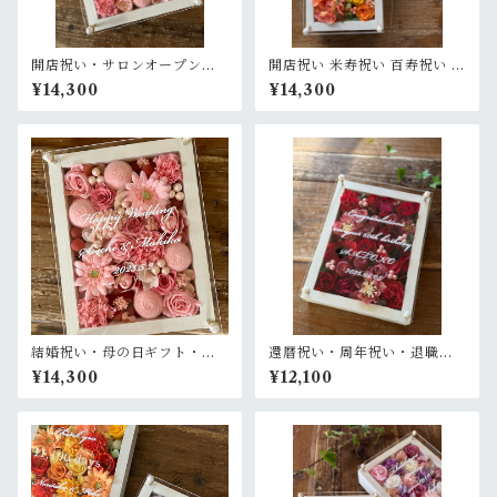
開店祝い・サロンオープン祝
開店祝い 米寿祝い 百寿祝い 周
い・還暦祝い【名入れ】プリ
年祝い【名入れ】プリザーブ
¥14,300
¥14,300
ザーブドフラワーアレンジ ウ
ドフラワーアレンジ ウッドフ
ッドフレーム 白木枠〈ライト
レーム ロング木枠〈イエロー
ピンク〉プライム
オレンジ〉
結婚祝い・母の日ギフト・退
還暦祝い・周年祝い・退職祝
職祝い【名入れ】プリザーブ
い・母の日ギフト【名入れ】
¥14,300
¥12,100
ドフラワーアレンジ ウッドフ
プリザーブドフラワーアレン
レーム 木枠〈ピンク〉プライ
ジ ウッドフレーム 白木枠〈レ
ム
ッド〉