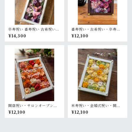
卒寿祝い 喜寿祝い 古希祝い
喜寿祝い・古希祝い・卒寿祝
【名入れ】プリザーブドフラ
い・長寿祝い・結婚記念日祝
¥14,300
¥12,100
ワーアレンジ ウッドフレーム
い【名入れ】プリザーブドフ
白木枠ロング〈パープル〉
ラワーアレンジ ウッドフレー
ム 茶木枠〈パープル〉
開店祝い・サロンオープン祝
米寿祝い・金婚式祝い・開店
い・退職祝い・結婚祝い【名
祝い・サロンオープン祝い・
¥12,100
¥12,100
入れ】プリザーブドフラワー
退職祝い【名入れ】プリザー
アレンジ ウッドフレーム 白木
ブドフラワーアレンジ ウッド
枠〈オレンジ〉
フレーム 白木枠〈レモンイエ
ロー〉