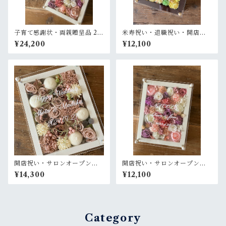
子育て感謝状・両親贈呈品 2個
米寿祝い・退職祝い・開店祝
セット【名入れ】プリザーブ
い・金婚式祝い【名入れ】プ
¥24,200
¥12,100
ドフラワーアレンジ ウッドフ
リザーブドフラワーアレンジ
レーム 白木枠〈ピンクパープ
ウッドフレーム 木枠 〈レモン
ル白ペア〉結婚式 ギフト
イエロー〉
開店祝い・サロンオープン祝
開店祝い・サロンオープン祝
い・結婚祝い【名入れ】プリ
い・周年祝い・新築祝い・結
¥14,300
¥12,100
ザーブドフラワーアレンジ ウ
婚祝い【名入れ】プリザーブ
ッドフレーム 木枠〈ヘーゼル
ドフラワーアレンジ ウッドフ
ナッツ〉プライム
レーム 白木枠〈ピンクパープ
ル白〉
Category