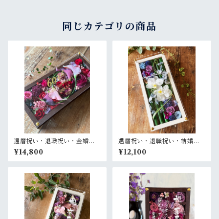
枠窓〈胡蝶蘭〉
同じカテゴリの商品
還暦祝い・退職祝い・金婚式
還暦祝い・退職祝い・結婚式
祝い・周年祝い【名入れ ゴー
両親贈呈品【名入れ】プリザ
¥14,800
¥12,100
ルド文字】プリザーブドフラ
ーブドフラワーアレンジ 和風
ワーアレンジ ウッドフレーム
白木枠ロング〈竹 青紫 〉名入
ロング木枠横置き〈ボルド
れ可／開店・開業祝い・結婚
ー〉
式両親贈呈品に