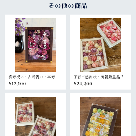
その他の商品
喜寿祝い・古希祝い・卒寿祝
子育て感謝状・両親贈呈品 2個
い・長寿祝い・結婚記念日祝
セット【名入れ】プリザーブ
¥12,100
¥24,200
い【名入れ】プリザーブドフ
ドフラワーアレンジ ウッドフ
ラワーアレンジ ウッドフレー
レーム 白木枠〈ピンク＆ピン
ム 茶木枠〈パープル〉
クパープル白〉結婚式 ギフト