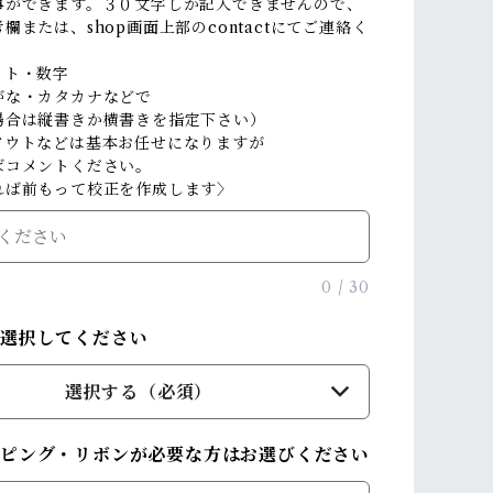
事ができます。３０文字しか記入できませんので、
欄または、shop画面上部のcontactにてご連絡く
。
ット・数字
がな・カタカナなどで
場合は縦書きか横書きを指定下さい）
アウトなどは基本お任せになりますが
ばコメントください。
れば前もって校正を作成します〉
0
/
30
を選択してください
選択する（必須）
ピング・リボンが必要な方はお選びください