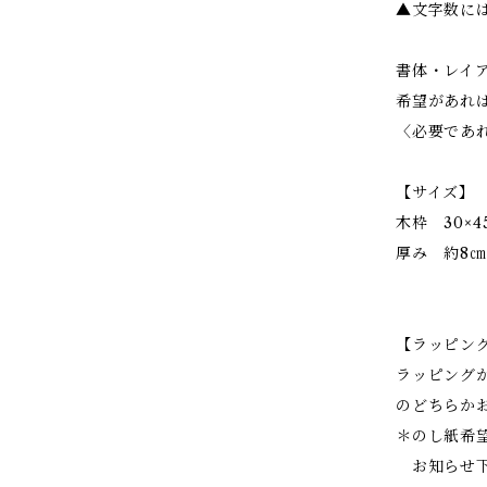
▲文字数に
書体・レイ
希望があれ
〈必要であ
【サイズ】
木枠 30×4
厚み 約8㎝
【ラッピン
ラッピング
のどちらか
＊のし紙希
お知らせ下