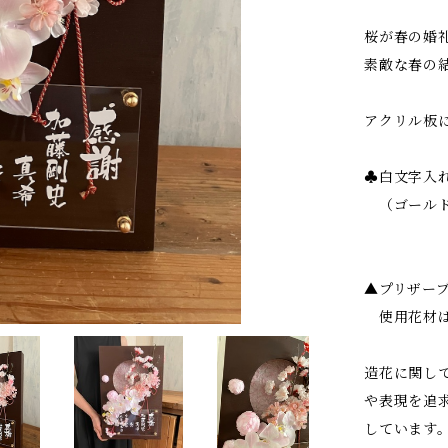
桜が春の婚
素敵な春の
アクリル板
♣︎白文字入
（ゴールド
▲プリザー
使用花材は
造花に関し
や表現を追
しています