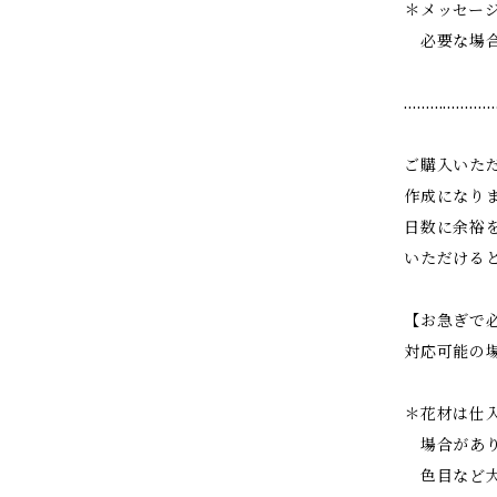
＊メッセー
必要な場合
…………………
ご購入いた
作成になり
日数に余裕
いただける
【お急ぎで
対応可能の
＊花材は仕
場合があり
色目など大