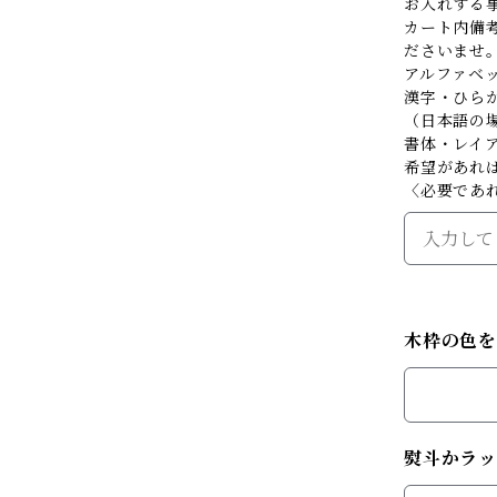
お入れする
カート内備考
ださいませ
アルファベ
漢字・ひら
（日本語の
書体・レイ
希望があれ
〈必要であ
木枠の色
熨斗かラッ