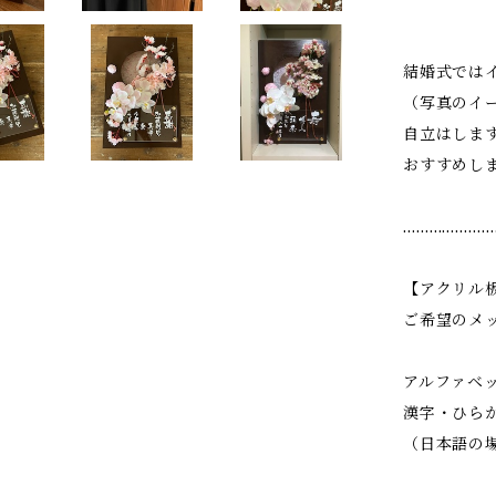
結婚式では
（写真のイ
自立はしま
おすすめし
…………………
【アクリル
ご希望のメ
アルファベ
漢字・ひら
（日本語の