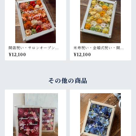
開店祝い・サロンオープン祝
米寿祝い・金婚式祝い・開店
い・退職祝い・結婚祝い【名
祝い・サロンオープン祝い・
¥12,100
¥12,100
入れ】プリザーブドフラワー
退職祝い【名入れ】プリザー
アレンジ ウッドフレーム 白木
ブドフラワーアレンジ ウッド
枠〈オレンジ〉
フレーム 白木枠〈レモンイエ
ロー〉
その他の商品