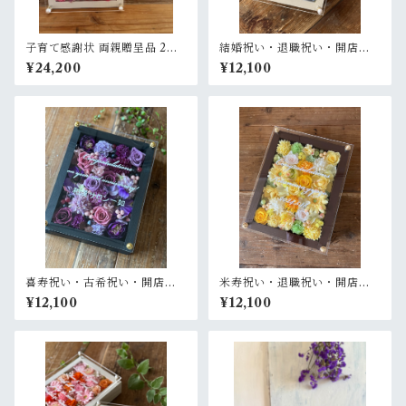
子育て感謝状 両親贈呈品 2個
結婚祝い・退職祝い・開店祝
セット【名入れ】 プリザーブ
い【名入れ】プリザーブドフ
¥24,200
¥12,100
ドフラワーアレンジ ウッドフ
ラワーアレンジ ウッドフレー
レーム 白木枠〈赤ピンク＆ピ
ム 白木枠〈ブルー〉
ンクパープル白〉結婚式 ギフ
ト
喜寿祝い・古希祝い・開店祝
米寿祝い・退職祝い・開店祝
い・周年祝い【名入れ】プリ
い・金婚式祝い【名入れ】プ
¥12,100
¥12,100
ザーブドフラワーアレンジ ウ
リザーブドフラワーアレンジ
ッドフレーム 黒木枠〈パープ
ウッドフレーム 木枠 〈レモン
ル〉
イエロー〉