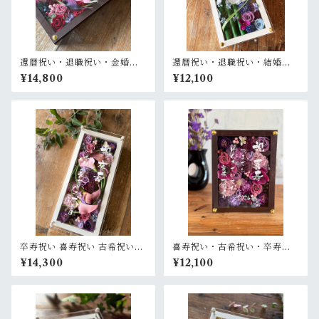
還暦祝い・退職祝い・金婚式
還暦祝い・退職祝い・結婚式
祝い・周年祝い【名入れ ゴー
両親贈呈品【名入れ】プリザ
¥14,800
¥12,100
ルド文字】プリザーブドフラ
ーブドフラワーアレンジ 和風
ワーアレンジ ウッドフレーム
白木枠ロング〈竹 青紫 〉名入
ロング木枠横置き〈ボルド
れ可／開店・開業祝い・結婚
ー〉
式両親贈呈品に
卒寿祝い 喜寿祝い 古希祝い
喜寿祝い・古希祝い・卒寿祝
【名入れ】プリザーブドフラ
い・長寿祝い・結婚記念日祝
¥14,300
¥12,100
ワーアレンジ ウッドフレーム
い【名入れ】プリザーブドフ
白木枠ロング〈パープル〉
ラワーアレンジ ウッドフレー
ム 茶木枠〈パープル〉