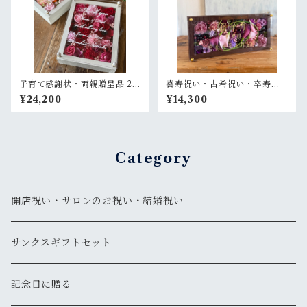
子育て感謝状・両親贈呈品 2個
喜寿祝い・古希祝い・卒寿祝
セット【名入れ】 ウッドフレ
い【名入れ】プリザーブドフ
¥24,200
¥14,300
ーム 白木枠〈ピンクオレンジ
ラワーアレンジ ウッドフレー
＆ピンク赤〉結婚式 ギフト
ム ロング茶木枠 横置きタイプ
〈パープル〉
Category
開店祝い・サロンのお祝い・結婚祝い
サンクスギフトセット
記念日に贈る