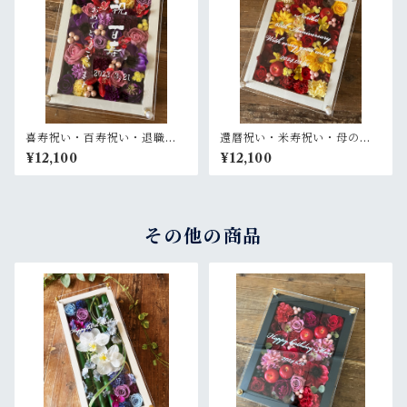
喜寿祝い・百寿祝い・退職祝
還暦祝い・米寿祝い・母の日
い【名入れ】プリザーブドフ
ギフト【名入れ】プリザーブ
¥12,100
¥12,100
ラワーアレンジ ウッドフレー
ドフラワーアレンジ ウッドフ
ム 白木枠〈パープル赤イエロ
レーム 白木枠〈赤イエロー〉
ー〉
その他の商品