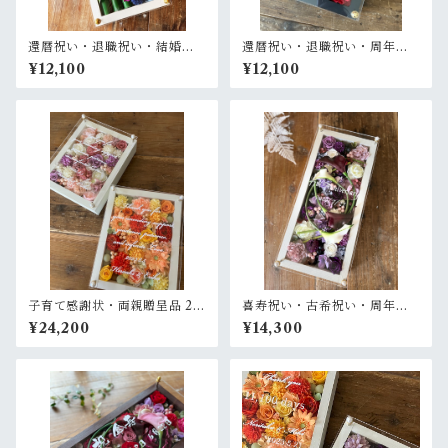
還暦祝い・退職祝い・結婚式
還暦祝い・退職祝い・周年祝
両親贈呈品【名入れ】プリザ
い【名入れ】プリザーブドフ
¥12,100
¥12,100
ーブドフラワーアレンジ 和風
ラワーアレンジ ウッドフレー
白木枠ロング〈竹 青紫 〉名入
ム 黒木枠
れ可／開店・開業祝い・結婚
式両親贈呈品に
子育て感謝状・両親贈呈品 2個
喜寿祝い・古希祝い・周年祝
セット【名入れ】プリザーブ
い・結婚祝い【名入れ】プリ
¥24,200
¥14,300
ドフラワーアレンジ ウッドフ
ザーブドフラワーアレンジ ウ
レーム 白木枠〈イエローオレ
ッドフレーム 白木枠ロング
ンジ＆ピンクパープル白〉結
〈白パープル〉
婚式 ギフト