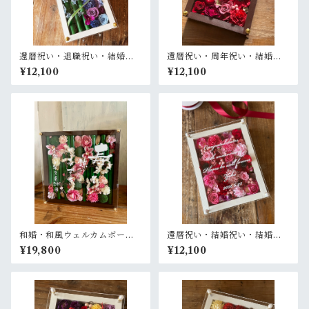
還暦祝い・退職祝い・結婚式
還暦祝い・周年祝い・結婚記
両親贈呈品【名入れ】プリザ
念日祝い・退職祝い【名入
¥12,100
¥12,100
ーブドフラワーアレンジ 和風
れ】プリザーブドフラワーア
白木枠ロング〈竹 青紫 〉名入
レンジ ウッドフレーム 茶木枠
れ可／開店・開業祝い・結婚
〈レッド〉
式両親贈呈品に
和婚・和風ウェルカムボード
還暦祝い・結婚祝い・結婚記
【名入れ】桜と竹のウッドフ
念日祝い・母の日ギフト【名
¥19,800
¥12,100
レーム 結婚祝い 春 茶木枠
入れ】プリザーブドフラワー
アレンジ ウッドフレーム 白木
枠〈赤ピンク〉