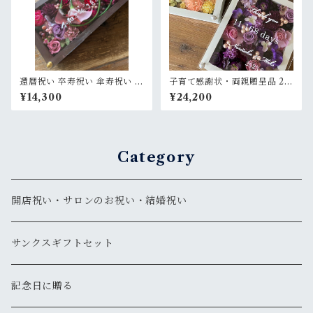
還暦祝い 卒寿祝い 傘寿祝い 退
子育て感謝状・両親贈呈品 2個
職祝い【名入れ】プリザーブ
セット【名入れ】プリザーブ
¥14,300
¥24,200
ドフラワーアレンジ ウッドフ
ドフラワーアレンジ ウッドフ
レーム 茶木枠横置き〈ボルド
レーム 白木枠〈イエロー＆パ
ー〉
ープル〉結婚式 ギフト
Category
開店祝い・サロンのお祝い・結婚祝い
サンクスギフトセット
記念日に贈る