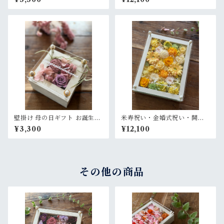
入れ】プリザーブドフラワー
い【名入れ】プリザーブドフ
アレンジ ウッドフレーム 茶木
ラワーアレンジ ウッドフレー
枠〈ブルーグレー〉
ム 茶木枠〈パープル〉
壁掛け 母の日ギフト お誕生日
米寿祝い・金婚式祝い・開店
ギフト 開店祝い 退職祝い【名
祝い・サロンオープン祝い・
¥3,300
¥12,100
入れ】プリザーブドフラワー
退職祝い【名入れ】プリザー
アレンジウッドフレーム 白木
ブドフラワーアレンジ ウッド
枠〈ピンクパープル〉
フレーム 白木枠〈レモンイエ
ロー〉
その他の商品