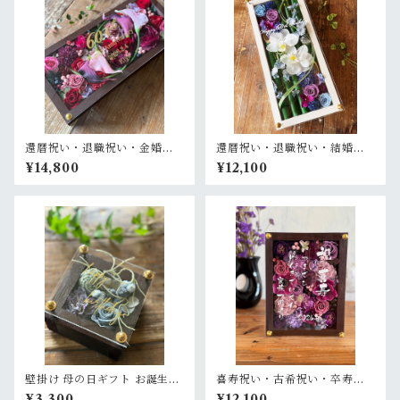
還暦祝い・退職祝い・金婚式
還暦祝い・退職祝い・結婚式
祝い・周年祝い【名入れ ゴー
両親贈呈品【名入れ】プリザ
¥14,800
¥12,100
ルド文字】プリザーブドフラ
ーブドフラワーアレンジ 和風
ワーアレンジ ウッドフレーム
白木枠ロング〈竹 青紫 〉名入
ロング木枠横置き〈ボルド
れ可／開店・開業祝い・結婚
ー〉
式両親贈呈品に
壁掛け 母の日ギフト お誕生日
喜寿祝い・古希祝い・卒寿祝
ギフト 開店祝い 退職祝い【名
い・長寿祝い・結婚記念日祝
¥3,300
¥12,100