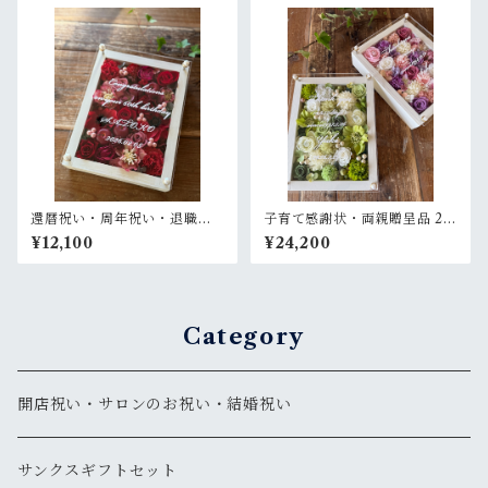
可／開店・開業祝い・結婚式
〈パープル〉
両親贈呈品に
還暦祝い・周年祝い・退職祝
子育て感謝状・両親贈呈品 2個
い・母の日ギフト【名入れ】
セット【名入れ】 プリザーブ
¥12,100
¥24,200
プリザーブドフラワーアレン
ドフラワーアレンジ ウッドフ
ジ ウッドフレーム 白木枠〈レ
レーム〈白グリーン＆ピンク
ッド〉
パープル白〉結婚式 ギフト
Category
開店祝い・サロンのお祝い・結婚祝い
サンクスギフトセット