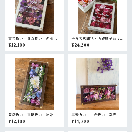
古希祝い・喜寿祝い・退職祝
子育て感謝状・両親贈呈品 2個
い【名入れ】プリザーブドフ
セット【名入れ】 ウッドフレ
¥12,100
¥24,200
ラワーアレンジ ウッドフレー
ーム 白木枠〈ピンクオレンジ
ム 白木枠〈パープル〉
＆ピンク赤〉結婚式 ギフト
開店祝い・退職祝い・結婚式
喜寿祝い・古希祝い・卒寿祝
両親贈呈品【名入れ】プリザ
い【名入れ】プリザーブドフ
¥12,100
¥14,300
ーブドフラワーアレンジ 和風
ラワーアレンジ ウッドフレー
木枠ロング〈竹 青紫 〉名入れ
ム ロング茶木枠 横置きタイプ