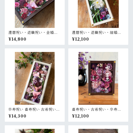
還暦祝い・退職祝い・金婚式
還暦祝い・退職祝い・結婚式
祝い・周年祝い【名入れ ゴー
両親贈呈品【名入れ】プリザ
¥14,800
¥12,100
ルド文字】プリザーブドフラ
ーブドフラワーアレンジ 和風
ワーアレンジ ウッドフレーム
白木枠ロング〈竹 青紫 〉名入
ロング木枠横置き〈ボルド
れ可／開店・開業祝い・結婚
ー〉
式両親贈呈品に
卒寿祝い 喜寿祝い 古希祝い
喜寿祝い・古希祝い・卒寿祝
【名入れ】プリザーブドフラ
い・長寿祝い・結婚記念日祝
¥14,300
¥12,100
ワーアレンジ ウッドフレーム
い【名入れ】プリザーブドフ
白木枠ロング〈パープル〉
ラワーアレンジ ウッドフレー
ム 茶木枠〈パープル〉