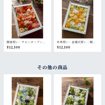
開店祝い・サロンオープン祝
米寿祝い・金婚式祝い・開店
い・退職祝い・結婚祝い【名
祝い・サロンオープン祝い・
¥12,100
¥12,100
入れ】プリザーブドフラワー
退職祝い【名入れ】プリザー
アレンジ ウッドフレーム 白木
ブドフラワーアレンジ ウッド
枠〈オレンジ〉
フレーム 白木枠〈レモンイエ
ロー〉
その他の商品