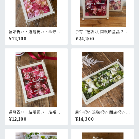
結婚祝い・還暦祝い・傘寿祝
子育て感謝状 両親贈呈品 2個
い・百寿祝い・開店祝い・母
セット【名入れ】 プリザーブ
¥12,100
¥24,200
の日ギフト【名入れ】プリザ
ドフラワーアレンジ ウッドフ
ーブドフラワーアレンジ ウッ
レーム 白木枠〈赤ピンク＆ピ
ドフレーム 白木枠〈ピンク〉
ンクパープル白〉結婚式 ギフ
ト
還暦祝い・結婚祝い・結婚記
周年祝い 退職祝い 開店祝い サ
念日祝い・母の日ギフト【名
ロンオープン祝い【名入れ】
¥12,100
¥14,300
入れ】プリザーブドフラワー
プリザーブドフラワーアレン
アレンジ ウッドフレーム 白木
ジ ウッドフレーム 白木枠ロン
枠〈赤ピンク〉
グ 横置きタイプ〈白グリー
ン〉