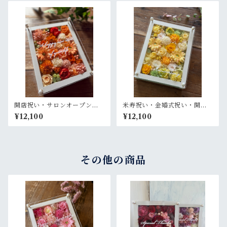
ム 茶木枠〈パープル〉
開店祝い・サロンオープン祝
米寿祝い・金婚式祝い・開店
い・退職祝い・結婚祝い【名
祝い・サロンオープン祝い・
¥12,100
¥12,100
入れ】プリザーブドフラワー
退職祝い【名入れ】プリザー
アレンジ ウッドフレーム 白木
ブドフラワーアレンジ ウッド
枠〈オレンジ〉
フレーム 白木枠〈レモンイエ
ロー〉
その他の商品