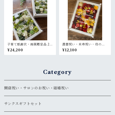
子育て感謝状・両親贈呈品 2個
還暦祝い・米寿祝い・母の日
セット【名入れ】プリザーブ
ギフト【名入れ】プリザーブ
¥24,200
¥12,100
ドフラワーアレンジ ウッドフ
ドフラワーアレンジ ウッドフ
レーム〈白グリーンペア〉結
レーム 白木枠〈赤イエロー〉
婚式 ギフト
Category
開店祝い・サロンのお祝い・結婚祝い
サンクスギフトセット