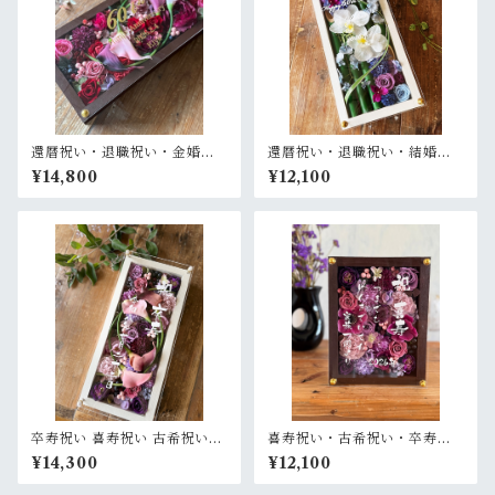
還暦祝い・退職祝い・金婚式
還暦祝い・退職祝い・結婚式
祝い・周年祝い【名入れ ゴー
両親贈呈品【名入れ】プリザ
¥14,800
¥12,100
ルド文字】プリザーブドフラ
ーブドフラワーアレンジ 和風
ワーアレンジ ウッドフレーム
白木枠ロング〈竹 青紫 〉名入
ロング木枠横置き〈ボルド
れ可／開店・開業祝い・結婚
ー〉
式両親贈呈品に
卒寿祝い 喜寿祝い 古希祝い
喜寿祝い・古希祝い・卒寿祝
【名入れ】プリザーブドフラ
い・長寿祝い・結婚記念日祝
¥14,300
¥12,100
ワーアレンジ ウッドフレーム
い【名入れ】プリザーブドフ
白木枠ロング〈パープル〉
ラワーアレンジ ウッドフレー