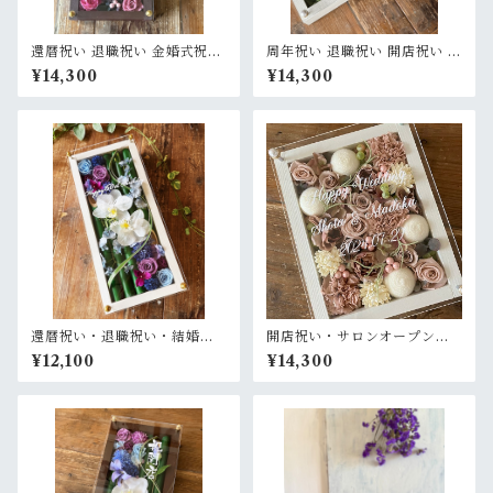
還暦祝い 退職祝い 金婚式祝い
周年祝い 退職祝い 開店祝い サ
周年祝い【名入れ】プリザー
ロンオープン祝い【名入れ】
¥14,300
¥14,300
ブドフラワーアレンジ ウッド
プリザーブドフラワーアレン
フレーム ロング木枠〈ボルド
ジ ウッドフレーム 白木枠ロン
ー〉
グ 横置きタイプ〈白グリー
ン〉
還暦祝い・退職祝い・結婚式
開店祝い・サロンオープン祝
両親贈呈品【名入れ】プリザ
い・結婚祝い【名入れ】プリ
¥12,100
¥14,300
ーブドフラワーアレンジ 和風
ザーブドフラワーアレンジ ウ
白木枠ロング〈竹 青紫 〉名入
ッドフレーム 木枠〈ヘーゼル
れ可／開店・開業祝い・結婚
ナッツ〉プライム
式両親贈呈品に