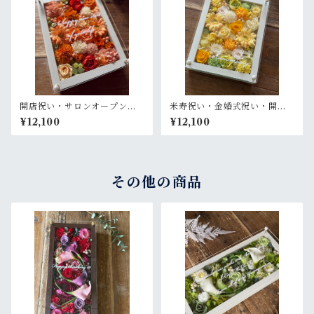
開店祝い・サロンオープン祝
米寿祝い・金婚式祝い・開店
い・退職祝い・結婚祝い【名
祝い・サロンオープン祝い・
¥12,100
¥12,100
入れ】プリザーブドフラワー
退職祝い【名入れ】プリザー
アレンジ ウッドフレーム 白木
ブドフラワーアレンジ ウッド
枠〈オレンジ〉
フレーム 白木枠〈レモンイエ
ロー〉
その他の商品