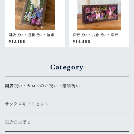
開店祝い・退職祝い・結婚式
喜寿祝い・古希祝い・卒寿祝
両親贈呈品【名入れ】プリザ
い【名入れ】プリザーブドフ
¥12,100
¥14,300
ーブドフラワーアレンジ 和風
ラワーアレンジ ウッドフレー
木枠ロング〈竹 青紫 〉名入れ
ム ロング茶木枠 横置きタイプ
可／開店・開業祝い・結婚式
〈パープル〉
両親贈呈品に
Category
開店祝い・サロンのお祝い・結婚祝い
サンクスギフトセット
記念日に贈る