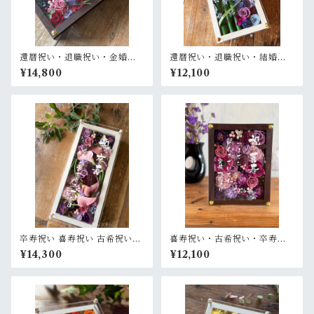
還暦祝い・退職祝い・金婚式
還暦祝い・退職祝い・結婚式
祝い・周年祝い【名入れ ゴー
両親贈呈品【名入れ】プリザ
¥14,800
¥12,100
ルド文字】プリザーブドフラ
ーブドフラワーアレンジ 和風
ワーアレンジ ウッドフレーム
白木枠ロング〈竹 青紫 〉名入
ロング木枠横置き〈ボルド
れ可／開店・開業祝い・結婚
ー〉
式両親贈呈品に
卒寿祝い 喜寿祝い 古希祝い
喜寿祝い・古希祝い・卒寿祝
【名入れ】プリザーブドフラ
い・長寿祝い・結婚記念日祝
¥14,300
¥12,100
ワーアレンジ ウッドフレーム
い【名入れ】プリザーブドフ
白木枠ロング〈パープル〉
ラワーアレンジ ウッドフレー
ム 茶木枠〈パープル〉