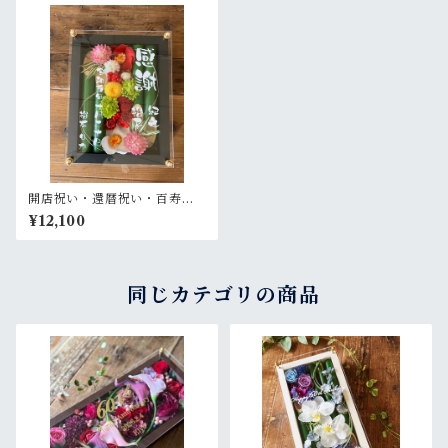
開店祝い・還暦祝い・百寿祝
い・記念品・結婚式両親贈呈
¥12,100
品【名入れ】プリザーブドフ
ラワーアレンジ 和風 黒木枠
〈竹〉
同じカテゴリの商品