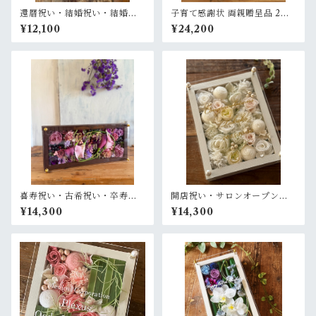
還暦祝い・結婚祝い・結婚記
子育て感謝状 両親贈呈品 2個
念日祝い・母の日ギフト【名
セット【名入れ】 プリザーブ
¥12,100
¥24,200
入れ】プリザーブドフラワー
ドフラワーアレンジ ウッドフ
アレンジ ウッドフレーム 白木
レーム 白木枠〈赤ピンク＆ピ
枠〈赤ピンク〉
ンクパープル白〉結婚式 ギフ
ト
喜寿祝い・古希祝い・卒寿祝
開店祝い・サロンオープン祝
い【名入れ】プリザーブドフ
い・開院祝い・還暦祝い【名
¥14,300
¥14,300
ラワーアレンジ ウッドフレー
入れ】プリザーブドフラワー
ム ロング茶木枠 横置きタイプ
アレンジ ウッドフレーム 木枠
〈パープル〉
〈白〉プライム