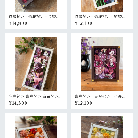
還暦祝い・退職祝い・金婚式
還暦祝い・退職祝い・結婚式
祝い・周年祝い【名入れ ゴー
両親贈呈品【名入れ】プリザ
¥14,800
¥12,100
ルド文字】プリザーブドフラ
ーブドフラワーアレンジ 和風
ワーアレンジ ウッドフレーム
白木枠ロング〈竹 青紫 〉名入
ロング木枠横置き〈ボルド
れ可／開店・開業祝い・結婚
ー〉
式両親贈呈品に
卒寿祝い 喜寿祝い 古希祝い
喜寿祝い・古希祝い・卒寿祝
【名入れ】プリザーブドフラ
い・長寿祝い・結婚記念日祝
¥14,300
¥12,100
ワーアレンジ ウッドフレーム
い【名入れ】プリザーブドフ
白木枠ロング〈パープル〉
ラワーアレンジ ウッドフレー
ム 茶木枠〈パープル〉