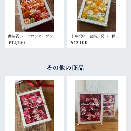
開店祝い・サロンオープン祝
米寿祝い・金婚式祝い・開店
い・退職祝い・結婚祝い【名
祝い・サロンオープン祝い・
¥12,100
¥12,100
入れ】プリザーブドフラワー
退職祝い【名入れ】プリザー
アレンジ ウッドフレーム 白木
ブドフラワーアレンジ ウッド
枠〈オレンジ〉
フレーム 白木枠〈レモンイエ
ロー〉
その他の商品