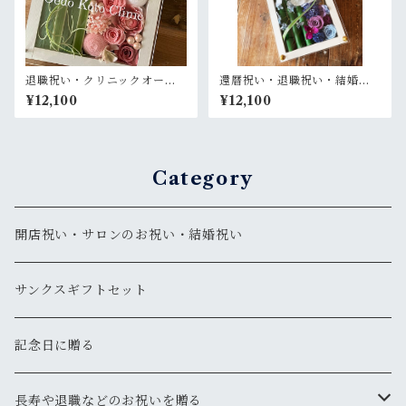
退職祝い・クリニックオープ
還暦祝い・退職祝い・結婚式
ン祝い【名入れ】プリザーブ
両親贈呈品【名入れ】プリザ
¥12,100
¥12,100
ドフラワーアレンジ ウッドフ
ーブドフラワーアレンジ 和風
レーム 白木枠〈ニューサイラ
白木枠ロング〈竹 青紫 〉名入
ン ピンク〉
れ可／開店・開業祝い・結婚
式両親贈呈品に
Category
開店祝い・サロンのお祝い・結婚祝い
サンクスギフトセット
記念日に贈る
長寿や退職などのお祝いを贈る