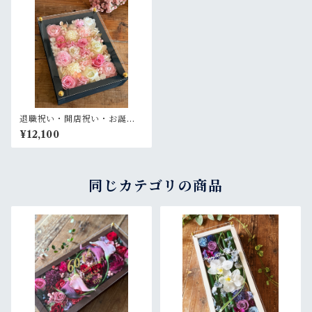
退職祝い・開店祝い・お誕生
日祝い・還暦祝い【名入れ】
¥12,100
プリザーブドフラワーアレン
ジ ウッドフレーム 木枠〈白ピ
ンク〉
同じカテゴリの商品