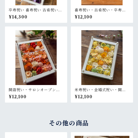
卒寿祝い 喜寿祝い 古希祝い
喜寿祝い・古希祝い・卒寿祝
【名入れ】プリザーブドフラ
い・長寿祝い・結婚記念日祝
¥14,300
¥12,100
ワーアレンジ ウッドフレーム
い【名入れ】プリザーブドフ
白木枠ロング〈パープル〉
ラワーアレンジ ウッドフレー
ム 茶木枠〈パープル〉
開店祝い・サロンオープン祝
米寿祝い・金婚式祝い・開店
い・退職祝い・結婚祝い【名
祝い・サロンオープン祝い・
¥12,100
¥12,100
入れ】プリザーブドフラワー
退職祝い【名入れ】プリザー
アレンジ ウッドフレーム 白木
ブドフラワーアレンジ ウッド
枠〈オレンジ〉
フレーム 白木枠〈レモンイエ
ロー〉
その他の商品