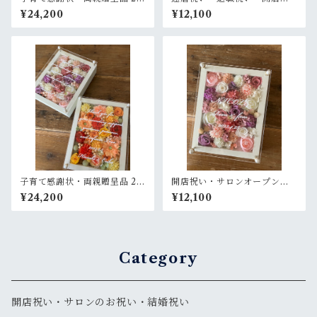
セット【名入れ】プリザーブ
い・母の日ギフト【名入れ】
¥24,200
¥12,100
ドフラワーアレンジ ウッドフ
プリザーブドフラワーアレン
レーム 白木枠〈レモンイエロ
ジ ウッドフレーム 茶木枠〈赤
ー＆ピンクパープル白〉結婚
オレンジ〉
式 ギフト
子育て感謝状・両親贈呈品 2個
開店祝い・サロンオープン祝
セット【名入れ】プリザーブ
い・周年祝い・新築祝い・結
¥24,200
¥12,100
ドフラワーアレンジ ウッドフ
婚祝い【名入れ】プリザーブ
レーム 白木枠〈イエローオレ
ドフラワーアレンジ ウッドフ
ンジ＆ピンクパープル白〉結
レーム 白木枠〈ピンクパープ
婚式 ギフト
ル白〉
Category
開店祝い・サロンのお祝い・結婚祝い