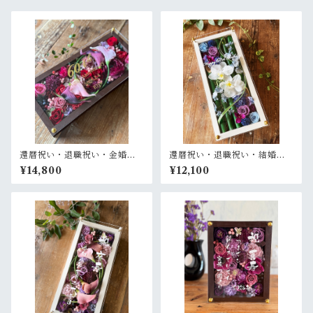
還暦祝い・退職祝い・金婚式
還暦祝い・退職祝い・結婚式
祝い・周年祝い【名入れ ゴー
両親贈呈品【名入れ】プリザ
¥14,800
¥12,100
ルド文字】プリザーブドフラ
ーブドフラワーアレンジ 和風
ワーアレンジ ウッドフレーム
白木枠ロング〈竹 青紫 〉名入
ロング木枠横置き〈ボルド
れ可／開店・開業祝い・結婚
ー〉
式両親贈呈品に