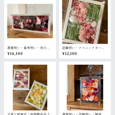
還暦祝い・喜寿祝い・母の日
退職祝い・クリニックオープ
ギフト【名入れ】プリザーブ
ン祝い【名入れ】プリザーブ
¥14,300
¥12,100
ドフラワーアレンジ ウッドフ
ドフラワーアレンジ ウッドフ
レーム 白木枠ロング 横置きタ
レーム 白木枠〈ニューサイラ
イプ〈ボルドー〉
ン ピンク〉
子育て感謝状・両親贈呈品 2個
還暦祝い・退職祝い・開店祝