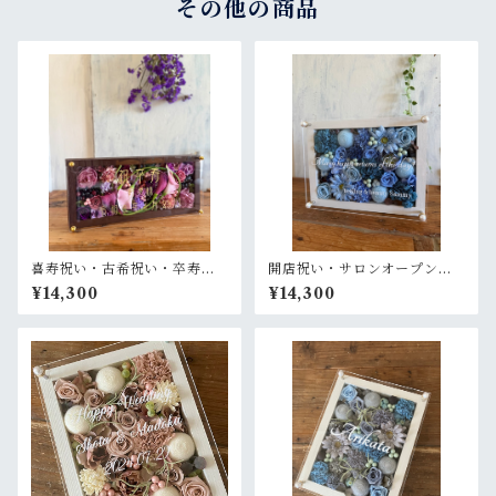
その他の商品
喜寿祝い・古希祝い・卒寿祝
開店祝い・サロンオープン祝
い【名入れ】プリザーブドフ
い・周年祝い・両親贈呈品
¥14,300
¥14,300
ラワーアレンジ ウッドフレー
【名入れ】プリザーブドフラ
ム ロング茶木枠 横置きタイプ
ワーアレンジ ウッドフレーム
〈パープル〉
木枠〈ブルー〉プライム