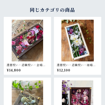
グリーンパープル〉
同じカテゴリの商品
還暦祝い・退職祝い・金婚式
還暦祝い・退職祝い・結婚式
祝い・周年祝い【名入れ ゴー
両親贈呈品【名入れ】プリザ
¥14,800
¥12,100
ルド文字】プリザーブドフラ
ーブドフラワーアレンジ 和風
ワーアレンジ ウッドフレーム
白木枠ロング〈竹 青紫 〉名入
ロング木枠横置き〈ボルド
れ可／開店・開業祝い・結婚
ー〉
式両親贈呈品に