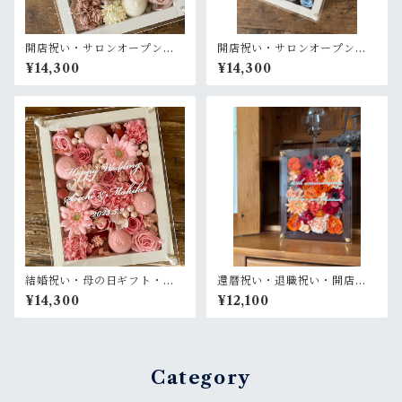
開店祝い・サロンオープン祝
開店祝い・サロンオープン祝
い・結婚祝い【名入れ】プリ
い【名入れ】プリザーブドフ
¥14,300
¥14,300
ザーブドフラワーアレンジ ウ
ラワーアレンジ ウッドフレー
ッドフレーム 木枠〈ヘーゼル
ム 木枠〈ブルーグレー〉プラ
ナッツ〉プライム
イム
結婚祝い・母の日ギフト・退
還暦祝い・退職祝い・開店祝
職祝い【名入れ】プリザーブ
い・母の日ギフト【名入れ】
¥14,300
¥12,100
ドフラワーアレンジ ウッドフ
プリザーブドフラワーアレン
レーム 木枠〈ピンク〉プライ
ジ ウッドフレーム 茶木枠〈赤
ム
オレンジ〉
Category