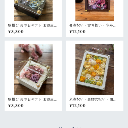
壁掛け 母の日ギフト お誕生日
喜寿祝い・古希祝い・卒寿祝
ギフト 開店祝い 退職祝い【名
い・長寿祝い・結婚記念日祝
¥3,300
¥12,100
入れ】プリザーブドフラワー
い【名入れ】プリザーブドフ
アレンジ ウッドフレーム 茶木
ラワーアレンジ ウッドフレー
枠〈ブルーグレー〉
ム 茶木枠〈パープル〉
壁掛け 母の日ギフト お誕生日
米寿祝い・金婚式祝い・開店
ギフト 開店祝い 退職祝い【名
祝い・サロンオープン祝い・
¥3,300
¥12,100
入れ】プリザーブドフラワー
退職祝い【名入れ】プリザー
アレンジウッドフレーム 白木
ブドフラワーアレンジ ウッド
枠〈ピンクパープル〉
フレーム 白木枠〈レモンイエ
ロー〉