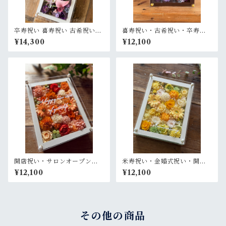
卒寿祝い 喜寿祝い 古希祝い
喜寿祝い・古希祝い・卒寿祝
【名入れ】プリザーブドフラ
い・長寿祝い・結婚記念日祝
¥14,300
¥12,100
ワーアレンジ ウッドフレーム
い【名入れ】プリザーブドフ
白木枠ロング〈パープル〉
ラワーアレンジ ウッドフレー
ム 茶木枠〈パープル〉
開店祝い・サロンオープン祝
米寿祝い・金婚式祝い・開店
い・退職祝い・結婚祝い【名
祝い・サロンオープン祝い・
¥12,100
¥12,100
入れ】プリザーブドフラワー
退職祝い【名入れ】プリザー
アレンジ ウッドフレーム 白木
ブドフラワーアレンジ ウッド
枠〈オレンジ〉
フレーム 白木枠〈レモンイエ
ロー〉
その他の商品