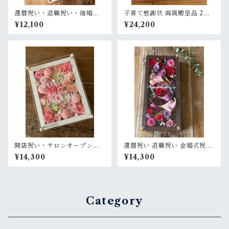
還暦祝い・退職祝い・結婚式
子育て感謝状 両親贈呈品 2個
両親贈呈品【名入れ】プリザ
セット【名入れ】 プリザーブ
¥12,100
¥24,200
ーブドフラワーアレンジ 和風
ドフラワーアレンジ ウッドフ
白木枠ロング〈竹 青紫 〉名入
レーム 白木枠〈赤ピンク＆ピ
れ可／開店・開業祝い・結婚
ンクパープル白〉結婚式 ギフ
式両親贈呈品に
ト
開店祝い・サロンオープン祝
還暦祝い 退職祝い 金婚式祝い
い・還暦祝い【名入れ】プリ
周年祝い【名入れ】プリザー
¥14,300
¥14,300
ザーブドフラワーアレンジ ウ
ブドフラワーアレンジ ウッド
ッドフレーム 白木枠〈ライト
フレーム ロング木枠〈ボルド
ピンク〉プライム
ー〉
Category