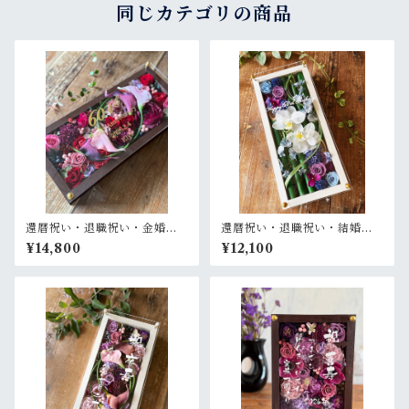
同じカテゴリの商品
還暦祝い・退職祝い・金婚式
還暦祝い・退職祝い・結婚式
祝い・周年祝い【名入れ ゴー
両親贈呈品【名入れ】プリザ
¥14,800
¥12,100
ルド文字】プリザーブドフラ
ーブドフラワーアレンジ 和風
ワーアレンジ ウッドフレーム
白木枠ロング〈竹 青紫 〉名入
ロング木枠横置き〈ボルド
れ可／開店・開業祝い・結婚
ー〉
式両親贈呈品に