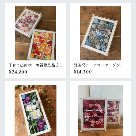
子育て感謝状・両親贈呈品 2個
開店祝い・サロンオープン祝
セット【名入れ】プリザーブ
い【名入れ】プリザーブドフ
¥24,200
¥14,300
ドフラワーアレンジ ウッドフ
ラワーアレンジ ウッドフレー
レーム 白木枠〈イエローオレ
ム 木枠〈ブルーグレー〉プラ
ンジ＆ピンクパープル白〉結
イム
婚式 ギフト