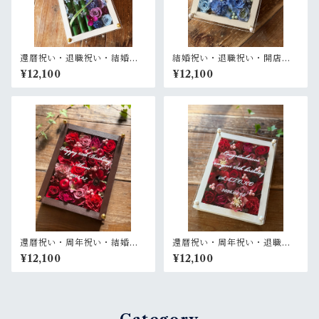
還暦祝い・退職祝い・結婚式
結婚祝い・退職祝い・開店祝
両親贈呈品【名入れ】プリザ
い【名入れ】プリザーブドフ
¥12,100
¥12,100
ーブドフラワーアレンジ 和風
ラワーアレンジ ウッドフレー
白木枠ロング〈竹 青紫 〉名入
ム 白木枠〈ブルー〉
れ可／開店・開業祝い・結婚
式両親贈呈品に
還暦祝い・周年祝い・結婚記
還暦祝い・周年祝い・退職祝
念日祝い・退職祝い【名入
い・母の日ギフト【名入れ】
¥12,100
¥12,100
れ】プリザーブドフラワーア
プリザーブドフラワーアレン
レンジ ウッドフレーム 茶木枠
ジ ウッドフレーム 白木枠〈レ
〈レッド〉
ッド〉