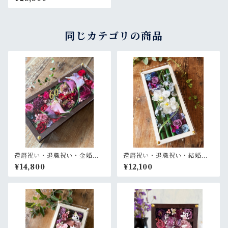
ラワーアレンジ ウッドフレー
ム 大きい木枠 お花いっぱい
〈パープル〉
同じカテゴリの商品
還暦祝い・退職祝い・金婚式
還暦祝い・退職祝い・結婚式
祝い・周年祝い【名入れ ゴー
両親贈呈品【名入れ】プリザ
¥14,800
¥12,100
ルド文字】プリザーブドフラ
ーブドフラワーアレンジ 和風
ワーアレンジ ウッドフレーム
白木枠ロング〈竹 青紫 〉名入
ロング木枠横置き〈ボルド
れ可／開店・開業祝い・結婚
ー〉
式両親贈呈品に