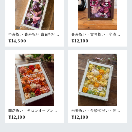
卒寿祝い 喜寿祝い 古希祝い
喜寿祝い・古希祝い・卒寿祝
【名入れ】プリザーブドフラ
い・長寿祝い・結婚記念日祝
¥14,300
¥12,100
ワーアレンジ ウッドフレーム
い【名入れ】プリザーブドフ
白木枠ロング〈パープル〉
ラワーアレンジ ウッドフレー
ム 茶木枠〈パープル〉
開店祝い・サロンオープン祝
米寿祝い・金婚式祝い・開店
い・退職祝い・結婚祝い【名
祝い・サロンオープン祝い・
¥12,100
¥12,100
入れ】プリザーブドフラワー
退職祝い【名入れ】プリザー
アレンジ ウッドフレーム 白木
ブドフラワーアレンジ ウッド
枠〈オレンジ〉
フレーム 白木枠〈レモンイエ