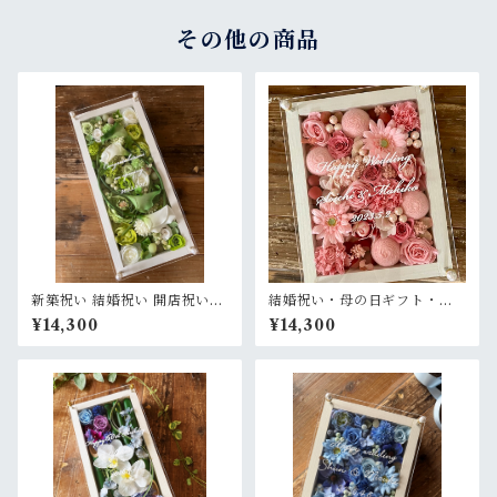
ロー〉
その他の商品
新築祝い 結婚祝い 開店祝い
結婚祝い・母の日ギフト・退
【名入れ】プリザーブドフラ
職祝い【名入れ】プリザーブ
¥14,300
¥14,300
ワーアレンジ ウッドフレーム
ドフラワーアレンジ ウッドフ
白木枠ロング〈白グリーン〉
レーム 木枠〈ピンク〉プライ
ム