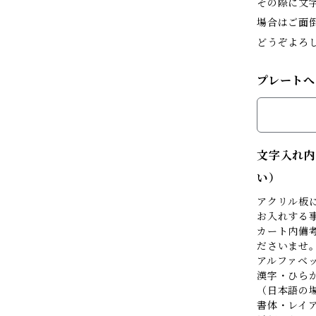
その際に文
場合はご面
どうぞよろ
プレートへ
文字入れ内
い）
アクリル板
お入れする
カート内備考
ださいませ
アルファベ
漢字・ひら
（日本語の
書体・レイ