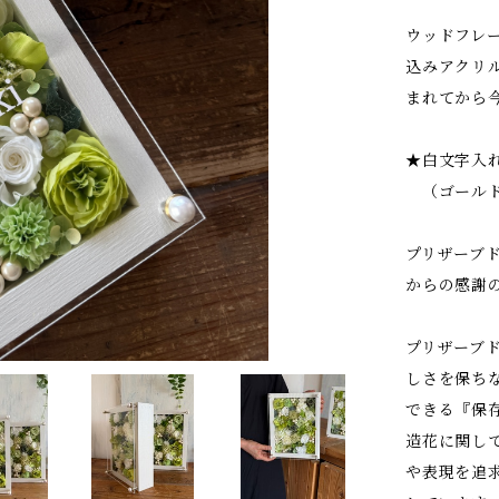
ウッドフレ
込みアクリ
まれてから
★白文字入れ
（ゴールド文
プリザーブ
からの感謝
プリザーブ
しさを保ち
できる『保
造花に関し
や表現を追