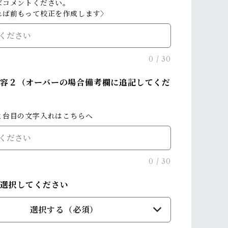
ばコメントください。
れば前もって校正を作成します〉
0
/
30
容２（オーバーの場合備考欄に追記してくだ
２台目の文字入れはこちらへ
0
/
30
を選択してください
選択する（必須）