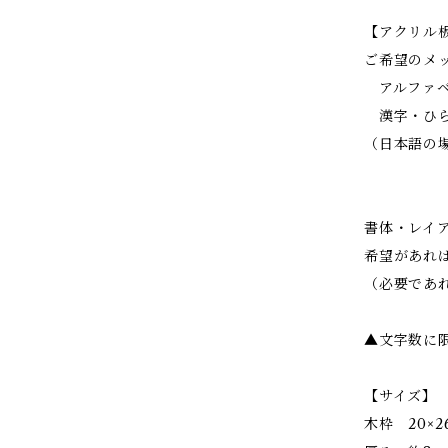
【アクリル
ご希望のメ
アルファベ
漢字・ひら
（日本語の
書体・レイ
希望があれ
（必要であ
▲文字数に
【サイズ】
木枠 20×2