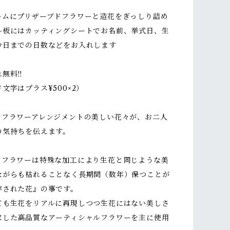
ームにプリザーブドフラワーと造花をぎっしり詰め
ル板にはカッティングシートでお名前、挙式日、生
今日までの日数などをお入れします
無料‼︎
字はプラス¥500×2）
ドフラワーアレンジメントの美しい花々が、お二人
の気持ちを伝えます。
ドフラワーは特殊な加工により生花と同じような美
ながらも枯れることなく長期間（数年）保つことが
存された花』の事です。
ても生花をリアルに再現しつつ生花にはない美しさ
求した高品質なアーティシャルフラワーを主に使用