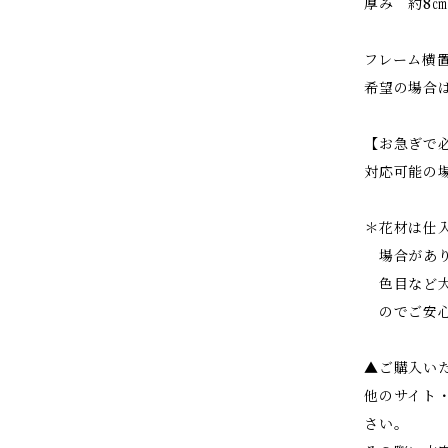
厚み 約8㎝
フレーム横
希望の場合
【お急ぎで
対応可能の
＊花材は仕
場合があり
色目など大
のでご安心
▲ご購入い
他のサイト
さい。