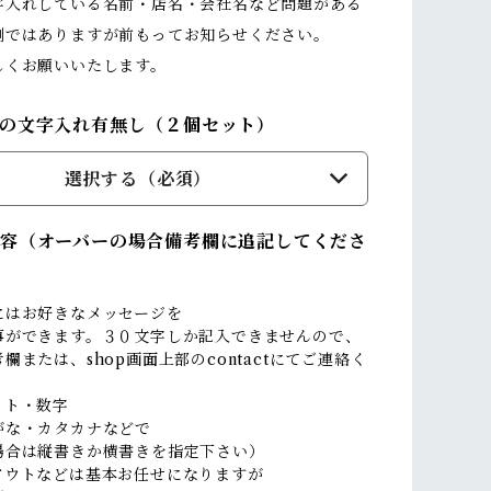
字入れしている名前・店名・会社名など問題がある
倒ではありますが前もってお知らせください。
しくお願いいたします。
の文字入れ有無し（２個セット）
選択する（必須）
容（オーバーの場合備考欄に追記してくださ
にはお好きなメッセージを
事ができます。３０文字しか記入できませんので、
欄または、shop画面上部のcontactにてご連絡く
。
ット・数字
がな・カタカナなどで
場合は縦書きか横書きを指定下さい）
アウトなどは基本お任せになりますが