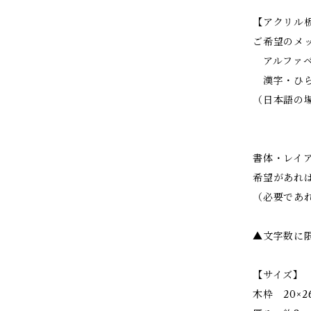
【アクリル
ご希望のメ
アルファベ
漢字・ひら
（日本語の
書体・レイ
希望があれ
（必要であ
▲文字数に
【サイズ】
木枠 20×2