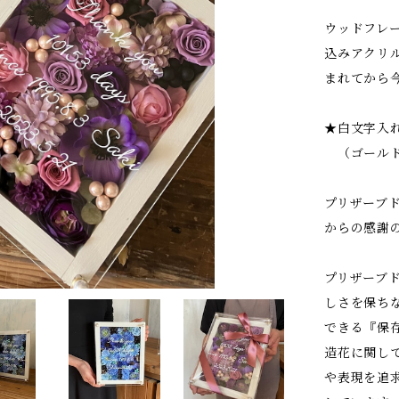
ウッドフレ
込みアクリ
まれてから
★白文字入れ
（ゴールド
プリザーブ
からの感謝
プリザーブ
しさを保ち
できる『保
造花に関し
や表現を追