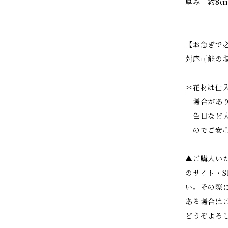
厚み 約8㎝
【お急ぎで
対応可能の
＊花材は仕
場合があり
色目など大
のでご安心
▲ご購入い
のサイト・
い。その際
ある場合は
どうぞよろ