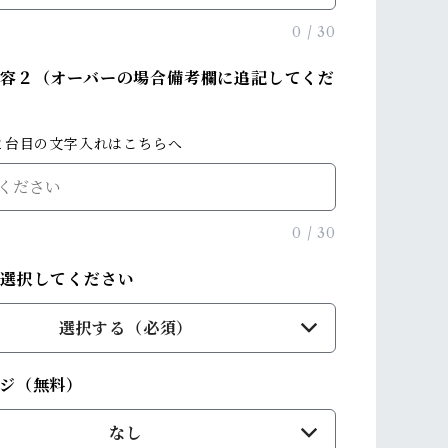
0
/
30
容２（オーバーの場合備考欄に追記してくだ
２台目の文字入れはこちらへ
0
/
30
を選択してください
選択する（必須）
ジ（無料）
なし