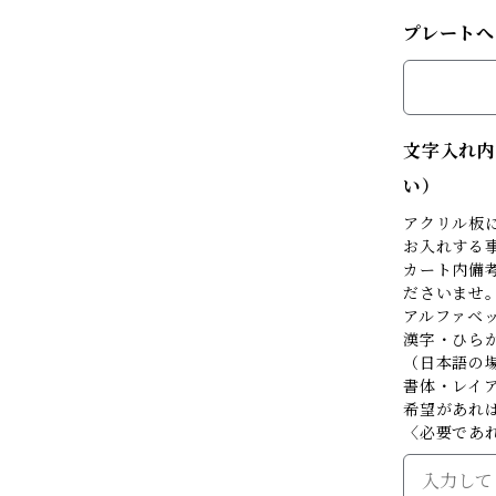
プレートへ
文字入れ内
い）
アクリル板
お入れする
カート内備考
ださいませ
アルファベ
漢字・ひら
（日本語の
書体・レイ
希望があれ
〈必要であ