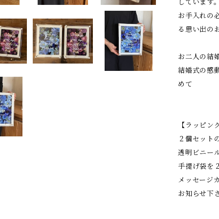
しています
お手入れの
る思い出の
お二人の結
結婚式の感
めて
【ラッピン
２個セット
透明ビニー
手提げ袋を
メッセージ
お知らせ下