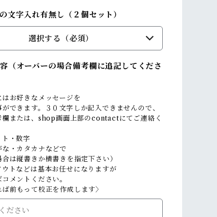
の文字入れ有無し（２個セット）
選択する（必須）
容（オーバーの場合備考欄に追記してくださ
にはお好きなメッセージを
事ができます。３０文字しか記入できませんので、
欄または、shop画面上部のcontactにてご連絡く
。
ット・数字
がな・カタカナなどで
場合は縦書きか横書きを指定下さい）
アウトなどは基本お任せになりますが
ばコメントください。
れば前もって校正を作成します〉