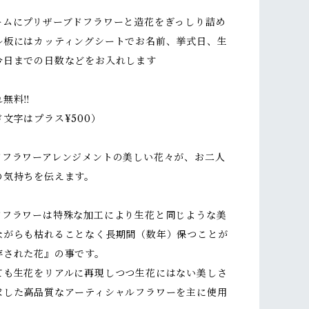
ームにプリザーブドフラワーと造花をぎっしり詰め
ル板にはカッティングシートでお名前、挙式日、生
今日までの日数などをお入れします
無料‼︎
文字はプラス¥500）
ドフラワーアレンジメントの美しい花々が、お二人
の気持ちを伝えます。
ドフラワーは特殊な加工により生花と同じような美
ながらも枯れることなく長期間（数年）保つことが
存された花』の事です。
ても生花をリアルに再現しつつ生花にはない美しさ
求した高品質なアーティシャルフラワーを主に使用